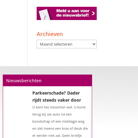
Een hypotheek na uw
57e? Er zijn zeker
mogelijkheden
Archieven
De woningmarkt is nog steeds in
Archieven
beweging. Misschien denkt u na
over verhuizen, verbouwen of het
benutten van uw overwaarde.
Maar hoe zit het eigenlijk met een
hypotheek als u 57 jaar of ouder
Nieuwsberichten
bent?...
Parkeerschade? Dader
rijdt steeds vaker door
U kent het misschien wel. U komt
terug bij uw auto na een
boodschap of een middagje weg
en ziet ineens een kras of deuk die
er eerder niet zat. Geen briefje