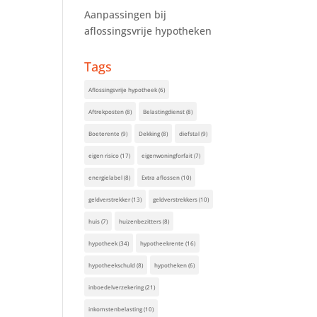
Aanpassingen bij
aflossingsvrije hypotheken
Tags
Aflossingsvrije hypotheek
(6)
Aftrekposten
(8)
Belastingdienst
(8)
Boeterente
(9)
Dekking
(8)
diefstal
(9)
eigen risico
(17)
eigenwoningforfait
(7)
energielabel
(8)
Extra aflossen
(10)
geldverstrekker
(13)
geldverstrekkers
(10)
huis
(7)
huizenbezitters
(8)
hypotheek
(34)
hypotheekrente
(16)
hypotheekschuld
(8)
hypotheken
(6)
inboedelverzekering
(21)
inkomstenbelasting
(10)