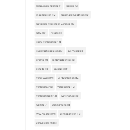
klimaatverandering
(9)
looptijd
(6)
maandlasten
(12)
maximale hypotheek
(10)
Nationale Hypotheek Garantie
(13)
NHG
(19)
notaris
(7)
opstalverzekering
(14)
overdrachtsbelasting
(7)
overwaarde
(8)
premie
(9)
rentevastperiode
(6)
schade
(15)
spaargeld
(11)
verbouwen
(10)
verduurzamen
(12)
verzekeraar
(6)
verzekering
(12)
verzekeringen
(13)
waterschade
(8)
woning
(7)
woningmarkt
(9)
WOZ-waarde
(10)
zonnepanelen
(19)
zorgverzekering
(7)