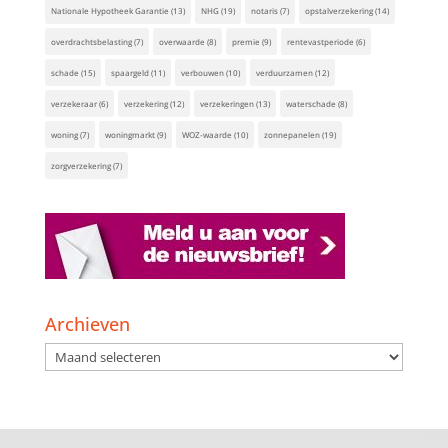
Nationale Hypotheek Garantie
(13)
NHG
(19)
notaris
(7)
opstalverzekering
(14)
overdrachtsbelasting
(7)
overwaarde
(8)
premie
(9)
rentevastperiode
(6)
schade
(15)
spaargeld
(11)
verbouwen
(10)
verduurzamen
(12)
verzekeraar
(6)
verzekering
(12)
verzekeringen
(13)
waterschade
(8)
woning
(7)
woningmarkt
(9)
WOZ-waarde
(10)
zonnepanelen
(19)
zorgverzekering
(7)
Archieven
Archieven