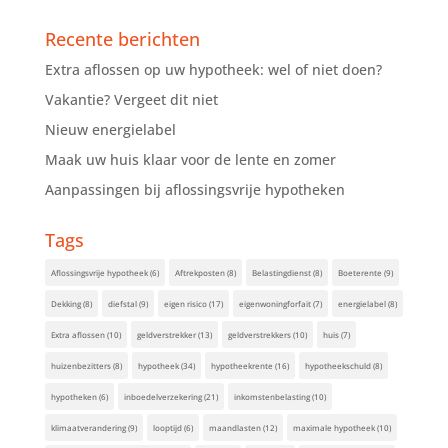
Recente berichten
Extra aflossen op uw hypotheek: wel of niet doen?
Vakantie? Vergeet dit niet
Nieuw energielabel
Maak uw huis klaar voor de lente en zomer
Aanpassingen bij aflossingsvrije hypotheken
Tags
Aflossingsvrije hypotheek
(6)
Aftrekposten
(8)
Belastingdienst
(8)
Boeterente
(9)
Dekking
(8)
diefstal
(9)
eigen risico
(17)
eigenwoningforfait
(7)
energielabel
(8)
Extra aflossen
(10)
geldverstrekker
(13)
geldverstrekkers
(10)
huis
(7)
huizenbezitters
(8)
hypotheek
(34)
hypotheekrente
(16)
hypotheekschuld
(8)
hypotheken
(6)
inboedelverzekering
(21)
inkomstenbelasting
(10)
klimaatverandering
(9)
looptijd
(6)
maandlasten
(12)
maximale hypotheek
(10)