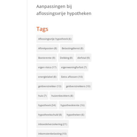
Aanpassingen bij
aflossingsvrije hypotheken
Tags
Aflossingsvrije hypotheek
(6)
Aftrekposten
(8)
Belastingdienst
(8)
Boeterente
(9)
Dekking
(8)
diefstal
(9)
eigen risico
(17)
eigenwoningforfait
(7)
energielabel
(8)
Extra aflossen
(10)
geldverstrekker
(13)
geldverstrekkers
(10)
huis
(7)
huizenbezitters
(8)
hypotheek
(34)
hypotheekrente
(16)
hypotheekschuld
(8)
hypotheken
(6)
inboedelverzekering
(21)
inkomstenbelasting
(10)