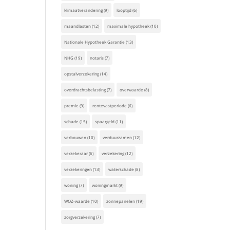
klimaatverandering
(9)
looptijd
(6)
maandlasten
(12)
maximale hypotheek
(10)
Nationale Hypotheek Garantie
(13)
NHG
(19)
notaris
(7)
opstalverzekering
(14)
overdrachtsbelasting
(7)
overwaarde
(8)
premie
(9)
rentevastperiode
(6)
schade
(15)
spaargeld
(11)
verbouwen
(10)
verduurzamen
(12)
verzekeraar
(6)
verzekering
(12)
verzekeringen
(13)
waterschade
(8)
woning
(7)
woningmarkt
(9)
WOZ-waarde
(10)
zonnepanelen
(19)
zorgverzekering
(7)