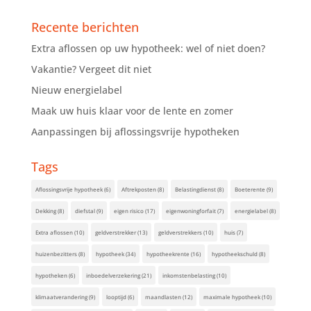
Recente berichten
Extra aflossen op uw hypotheek: wel of niet doen?
Vakantie? Vergeet dit niet
Nieuw energielabel
Maak uw huis klaar voor de lente en zomer
Aanpassingen bij aflossingsvrije hypotheken
Tags
Aflossingsvrije hypotheek
(6)
Aftrekposten
(8)
Belastingdienst
(8)
Boeterente
(9)
Dekking
(8)
diefstal
(9)
eigen risico
(17)
eigenwoningforfait
(7)
energielabel
(8)
Extra aflossen
(10)
geldverstrekker
(13)
geldverstrekkers
(10)
huis
(7)
huizenbezitters
(8)
hypotheek
(34)
hypotheekrente
(16)
hypotheekschuld
(8)
hypotheken
(6)
inboedelverzekering
(21)
inkomstenbelasting
(10)
klimaatverandering
(9)
looptijd
(6)
maandlasten
(12)
maximale hypotheek
(10)