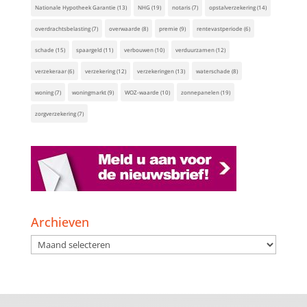
Nationale Hypotheek Garantie
(13)
NHG
(19)
notaris
(7)
opstalverzekering
(14)
overdrachtsbelasting
(7)
overwaarde
(8)
premie
(9)
rentevastperiode
(6)
schade
(15)
spaargeld
(11)
verbouwen
(10)
verduurzamen
(12)
verzekeraar
(6)
verzekering
(12)
verzekeringen
(13)
waterschade
(8)
woning
(7)
woningmarkt
(9)
WOZ-waarde
(10)
zonnepanelen
(19)
zorgverzekering
(7)
Archieven
Archieven