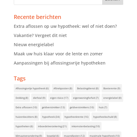
Recente berichten
Extra aflossen op uw hypotheek: wel of niet doen?
Vakantie? Vergeet dit niet
Nieuw energielabel
Maak uw huis klaar voor de lente en zomer
Aanpassingen bij aflossingsvrije hypotheken
Tags
Aflossingsvrije hypotheek
(6)
Aftrekposten
(8)
Belastingdienst
(8)
Boeterente
(9)
Dekking
(8)
diefstal
(9)
eigen risico
(17)
eigenwoningforfait
(7)
energielabel
(8)
Extra aflossen
(10)
geldverstrekker
(13)
geldverstrekkers
(10)
huis
(7)
huizenbezitters
(8)
hypotheek
(34)
hypotheekrente
(16)
hypotheekschuld
(8)
hypotheken
(6)
inboedelverzekering
(21)
inkomstenbelasting
(10)
klimaatverandering
(9)
looptijd
(6)
maandlasten
(12)
maximale hypotheek
(10)