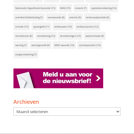
Nationale Hypotheek Garantie
(13)
NHG
(19)
notaris
(7)
opstalverzekering
(14)
overdrachtsbelasting
(7)
overwaarde
(8)
premie
(9)
rentevastperiode
(6)
schade
(15)
spaargeld
(11)
verbouwen
(10)
verduurzamen
(12)
verzekeraar
(6)
verzekering
(12)
verzekeringen
(13)
waterschade
(8)
woning
(7)
woningmarkt
(9)
WOZ-waarde
(10)
zonnepanelen
(19)
zorgverzekering
(7)
Archieven
Archieven