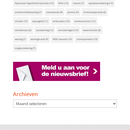
Nationale Hypotheek Garantie
(13)
NHG
(19)
notaris
(7)
opstalverzekering
(14)
overdrachtsbelasting
(7)
overwaarde
(8)
premie
(9)
rentevastperiode
(6)
schade
(15)
spaargeld
(11)
verbouwen
(10)
verduurzamen
(12)
verzekeraar
(6)
verzekering
(12)
verzekeringen
(13)
waterschade
(8)
woning
(7)
woningmarkt
(9)
WOZ-waarde
(10)
zonnepanelen
(19)
zorgverzekering
(7)
Archieven
Archieven