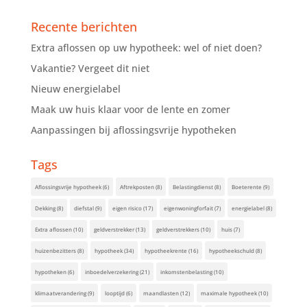
Recente berichten
Extra aflossen op uw hypotheek: wel of niet doen?
Vakantie? Vergeet dit niet
Nieuw energielabel
Maak uw huis klaar voor de lente en zomer
Aanpassingen bij aflossingsvrije hypotheken
Tags
Aflossingsvrije hypotheek
(6)
Aftrekposten
(8)
Belastingdienst
(8)
Boeterente
(9)
Dekking
(8)
diefstal
(9)
eigen risico
(17)
eigenwoningforfait
(7)
energielabel
(8)
Extra aflossen
(10)
geldverstrekker
(13)
geldverstrekkers
(10)
huis
(7)
huizenbezitters
(8)
hypotheek
(34)
hypotheekrente
(16)
hypotheekschuld
(8)
hypotheken
(6)
inboedelverzekering
(21)
inkomstenbelasting
(10)
klimaatverandering
(9)
looptijd
(6)
maandlasten
(12)
maximale hypotheek
(10)