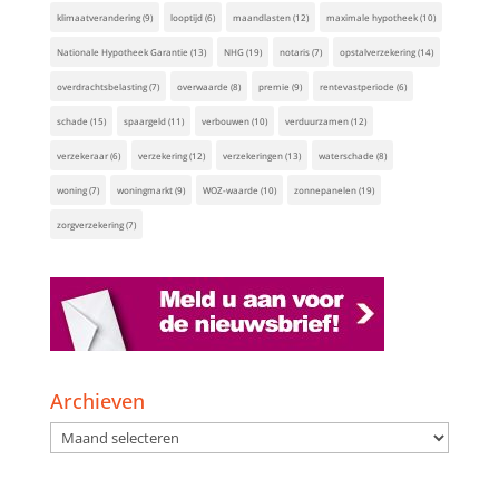
klimaatverandering
(9)
looptijd
(6)
maandlasten
(12)
maximale hypotheek
(10)
Nationale Hypotheek Garantie
(13)
NHG
(19)
notaris
(7)
opstalverzekering
(14)
overdrachtsbelasting
(7)
overwaarde
(8)
premie
(9)
rentevastperiode
(6)
schade
(15)
spaargeld
(11)
verbouwen
(10)
verduurzamen
(12)
verzekeraar
(6)
verzekering
(12)
verzekeringen
(13)
waterschade
(8)
woning
(7)
woningmarkt
(9)
WOZ-waarde
(10)
zonnepanelen
(19)
zorgverzekering
(7)
Archieven
Archieven