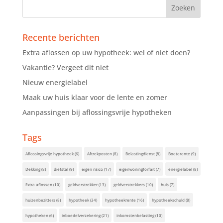
Recente berichten
Extra aflossen op uw hypotheek: wel of niet doen?
Vakantie? Vergeet dit niet
Nieuw energielabel
Maak uw huis klaar voor de lente en zomer
Aanpassingen bij aflossingsvrije hypotheken
Tags
Aflossingsvrije hypotheek
(6)
Aftrekposten
(8)
Belastingdienst
(8)
Boeterente
(9)
Dekking
(8)
diefstal
(9)
eigen risico
(17)
eigenwoningforfait
(7)
energielabel
(8)
Extra aflossen
(10)
geldverstrekker
(13)
geldverstrekkers
(10)
huis
(7)
huizenbezitters
(8)
hypotheek
(34)
hypotheekrente
(16)
hypotheekschuld
(8)
hypotheken
(6)
inboedelverzekering
(21)
inkomstenbelasting
(10)