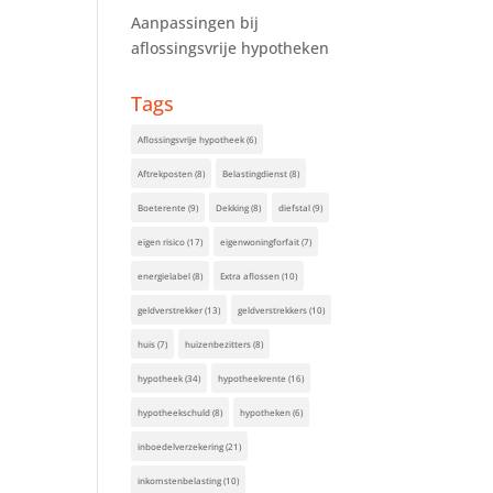
Aanpassingen bij
aflossingsvrije hypotheken
Tags
Aflossingsvrije hypotheek
(6)
Aftrekposten
(8)
Belastingdienst
(8)
Boeterente
(9)
Dekking
(8)
diefstal
(9)
eigen risico
(17)
eigenwoningforfait
(7)
energielabel
(8)
Extra aflossen
(10)
geldverstrekker
(13)
geldverstrekkers
(10)
huis
(7)
huizenbezitters
(8)
hypotheek
(34)
hypotheekrente
(16)
hypotheekschuld
(8)
hypotheken
(6)
inboedelverzekering
(21)
inkomstenbelasting
(10)