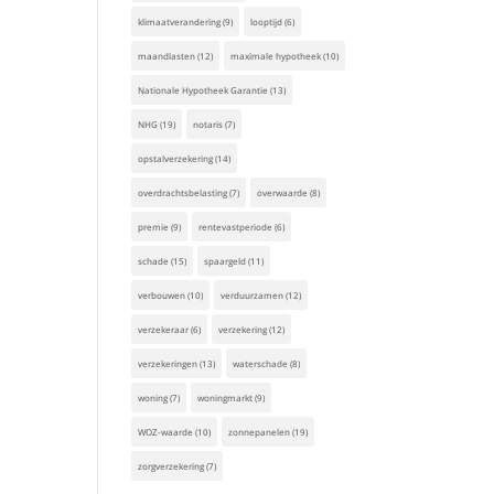
klimaatverandering
(9)
looptijd
(6)
maandlasten
(12)
maximale hypotheek
(10)
Nationale Hypotheek Garantie
(13)
NHG
(19)
notaris
(7)
opstalverzekering
(14)
overdrachtsbelasting
(7)
overwaarde
(8)
premie
(9)
rentevastperiode
(6)
schade
(15)
spaargeld
(11)
verbouwen
(10)
verduurzamen
(12)
verzekeraar
(6)
verzekering
(12)
verzekeringen
(13)
waterschade
(8)
woning
(7)
woningmarkt
(9)
WOZ-waarde
(10)
zonnepanelen
(19)
zorgverzekering
(7)