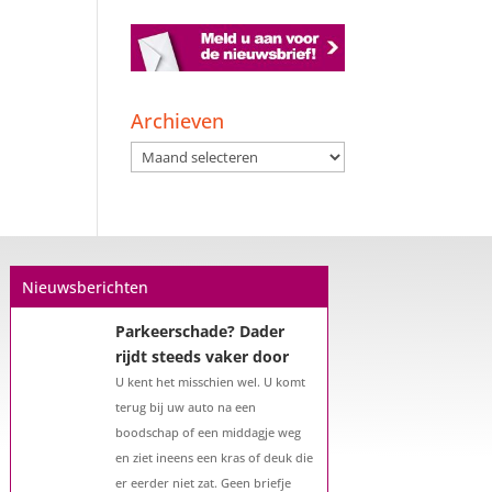
Een hypotheek na uw
57e? Er zijn zeker
mogelijkheden
Archieven
De woningmarkt is nog steeds in
Archieven
beweging. Misschien denkt u na
over verhuizen, verbouwen of het
benutten van uw overwaarde.
Maar hoe zit het eigenlijk met een
hypotheek als u 57 jaar of ouder
Nieuwsberichten
bent?...
Parkeerschade? Dader
rijdt steeds vaker door
U kent het misschien wel. U komt
terug bij uw auto na een
boodschap of een middagje weg
en ziet ineens een kras of deuk die
er eerder niet zat. Geen briefje