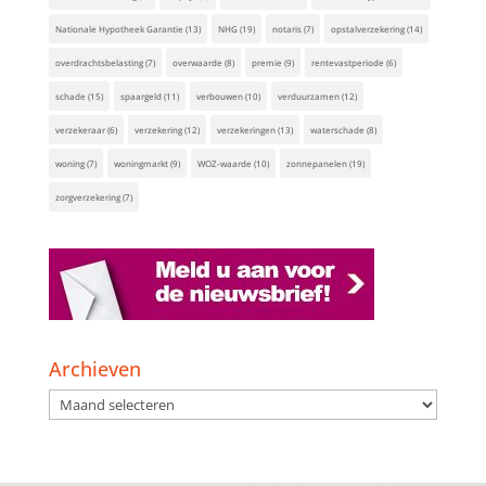
Nationale Hypotheek Garantie
(13)
NHG
(19)
notaris
(7)
opstalverzekering
(14)
overdrachtsbelasting
(7)
overwaarde
(8)
premie
(9)
rentevastperiode
(6)
schade
(15)
spaargeld
(11)
verbouwen
(10)
verduurzamen
(12)
verzekeraar
(6)
verzekering
(12)
verzekeringen
(13)
waterschade
(8)
woning
(7)
woningmarkt
(9)
WOZ-waarde
(10)
zonnepanelen
(19)
zorgverzekering
(7)
Archieven
Archieven