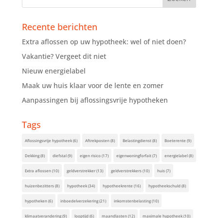
Recente berichten
Extra aflossen op uw hypotheek: wel of niet doen?
Vakantie? Vergeet dit niet
Nieuw energielabel
Maak uw huis klaar voor de lente en zomer
Aanpassingen bij aflossingsvrije hypotheken
Tags
Aflossingsvrije hypotheek
(6)
Aftrekposten
(8)
Belastingdienst
(8)
Boeterente
(9)
Dekking
(8)
diefstal
(9)
eigen risico
(17)
eigenwoningforfait
(7)
energielabel
(8)
Extra aflossen
(10)
geldverstrekker
(13)
geldverstrekkers
(10)
huis
(7)
huizenbezitters
(8)
hypotheek
(34)
hypotheekrente
(16)
hypotheekschuld
(8)
hypotheken
(6)
inboedelverzekering
(21)
inkomstenbelasting
(10)
klimaatverandering
(9)
looptijd
(6)
maandlasten
(12)
maximale hypotheek
(10)