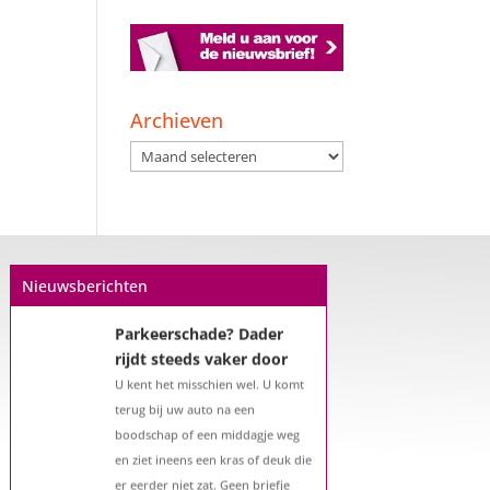
Archieven
Archieven
Nieuwsberichten
Een hypotheek na uw
57e? Er zijn zeker
mogelijkheden
De woningmarkt is nog steeds in
beweging. Misschien denkt u na
over verhuizen, verbouwen of het
benutten van uw overwaarde.