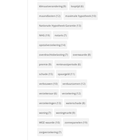
klimaatverandering
(9)
looptijd
(6)
maandlasten
(12)
maximale hypotheek
(10)
Nationale Hypotheek Garantie
(13)
NHG
(19)
notaris
(7)
opstalverzekering
(14)
overdrachtsbelasting
(7)
overwaarde
(8)
premie
(9)
rentevastperiode
(6)
schade
(15)
spaargeld
(11)
verbouwen
(10)
verduurzamen
(12)
verzekeraar
(6)
verzekering
(12)
verzekeringen
(13)
waterschade
(8)
woning
(7)
woningmarkt
(9)
WOZ-waarde
(10)
zonnepanelen
(19)
zorgverzekering
(7)