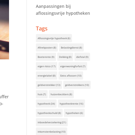
Aanpassingen bij
aflossingsvrije hypotheken
Tags
Aflossingsvrije hypotheek
(6)
Aftrekposten
(8)
Belastingdienst
(8)
Boeterente
(9)
Dekking
(8)
diefstal
(9)
eigen risico
(17)
eigenwoningforfait
(7)
energielabel
(8)
Extra aflossen
(10)
geldverstrekker
(13)
geldverstrekkers
(10)
huis
(7)
huizenbezitters
(8)
uffer
o-
hypotheek
(34)
hypotheekrente
(16)
hypotheekschuld
(8)
hypotheken
(6)
inboedelverzekering
(21)
inkomstenbelasting
(10)