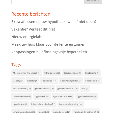
Recente berichten
Extra aflossen op uw hypotheek: wel of niet doen?
Vakantie? Vergeet dit niet
Nieuw energielabel
Maak uw huis klaar voor de lente en zomer
Aanpassingen bij aflossingsvrije hypotheken
Tags
Aflossingsvrije hypotheek
(6)
Aftrekposten
(8)
Belastingdienst
(8)
Boeterente
(9)
Dekking
(8)
diefstal
(9)
eigen risico
(17)
eigenwoningforfait
(7)
energielabel
(8)
Extra aflossen
(10)
geldverstrekker
(13)
geldverstrekkers
(10)
huis
(7)
huizenbezitters
(8)
hypotheek
(34)
hypotheekrente
(16)
hypotheekschuld
(8)
hypotheken
(6)
inboedelverzekering
(21)
inkomstenbelasting
(10)
klimaatverandering
(9)
looptijd
(6)
maandlasten
(12)
maximale hypotheek
(10)