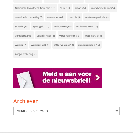
Nationale Hypotheek Garantie
(13)
NHG
(19)
notaris
(7)
opstalverzekering
(14)
overdrachtsbelasting
(7)
overwaarde
(8)
premie
(9)
rentevastperiode
(6)
schade
(15)
spaargeld
(11)
verbouwen
(10)
verduurzamen
(12)
verzekeraar
(6)
verzekering
(12)
verzekeringen
(13)
waterschade
(8)
woning
(7)
woningmarkt
(9)
WOZ-waarde
(10)
zonnepanelen
(19)
zorgverzekering
(7)
Archieven
Archieven