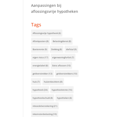
Aanpassingen bij
aflossingsvrije hypotheken
Tags
Aflossingsvrije hypotheek
(6)
Aftrekposten
(8)
Belastingdienst
(8)
Boeterente
(9)
Dekking
(8)
diefstal
(9)
eigen risico
(17)
eigenwoningforfait
(7)
energielabel
(8)
Extra aflossen
(10)
geldverstrekker
(13)
geldverstrekkers
(10)
huis
(7)
huizenbezitters
(8)
hypotheek
(34)
hypotheekrente
(16)
hypotheekschuld
(8)
hypotheken
(6)
inboedelverzekering
(21)
inkomstenbelasting
(10)