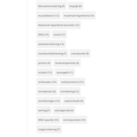
klimaatverandering
(9)
looptijd
(6)
maandlasten
(12)
maximale hypotheek
(10)
Nationale Hypotheek Garantie
(13)
NHG
(19)
notaris
(7)
opstalverzekering
(14)
overdrachtsbelasting
(7)
overwaarde
(8)
premie
(9)
rentevastperiode
(6)
schade
(15)
spaargeld
(11)
verbouwen
(10)
verduurzamen
(12)
verzekeraar
(6)
verzekering
(12)
verzekeringen
(13)
waterschade
(8)
woning
(7)
woningmarkt
(9)
WOZ-waarde
(10)
zonnepanelen
(19)
zorgverzekering
(7)