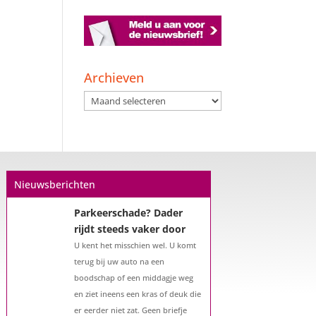
Een hypotheek na uw
57e? Er zijn zeker
Archieven
mogelijkheden
Archieven
De woningmarkt is nog steeds in
beweging. Misschien denkt u na
over verhuizen, verbouwen of het
benutten van uw overwaarde.
Maar hoe zit het eigenlijk met een
hypotheek als u 57 jaar of ouder
Nieuwsberichten
bent?...
Parkeerschade? Dader
rijdt steeds vaker door
U kent het misschien wel. U komt
terug bij uw auto na een
boodschap of een middagje weg
en ziet ineens een kras of deuk die