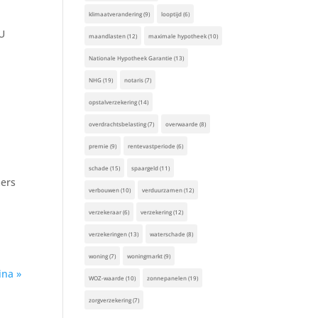
klimaatverandering
(9)
looptijd
(6)
 U
maandlasten
(12)
maximale hypotheek
(10)
Nationale Hypotheek Garantie
(13)
NHG
(19)
notaris
(7)
opstalverzekering
(14)
overdrachtsbelasting
(7)
overwaarde
(8)
premie
(9)
rentevastperiode
(6)
schade
(15)
spaargeld
(11)
mers
verbouwen
(10)
verduurzamen
(12)
verzekeraar
(6)
verzekering
(12)
verzekeringen
(13)
waterschade
(8)
woning
(7)
woningmarkt
(9)
ina »
WOZ-waarde
(10)
zonnepanelen
(19)
zorgverzekering
(7)