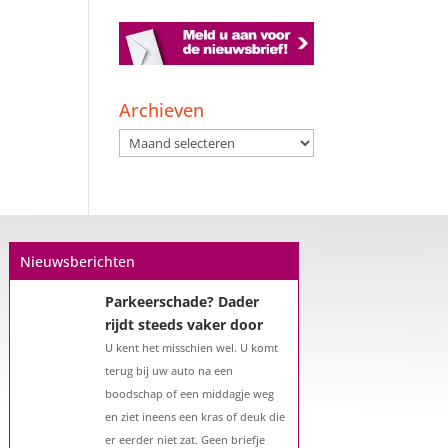
Een hypotheek na uw
57e? Er zijn zeker
mogelijkheden
Archieven
De woningmarkt is nog steeds in
Archieven
beweging. Misschien denkt u na
over verhuizen, verbouwen of het
benutten van uw overwaarde.
Maar hoe zit het eigenlijk met een
hypotheek als u 57 jaar of ouder
Nieuwsberichten
bent?...
Parkeerschade? Dader
rijdt steeds vaker door
U kent het misschien wel. U komt
terug bij uw auto na een
boodschap of een middagje weg
en ziet ineens een kras of deuk die
er eerder niet zat. Geen briefje