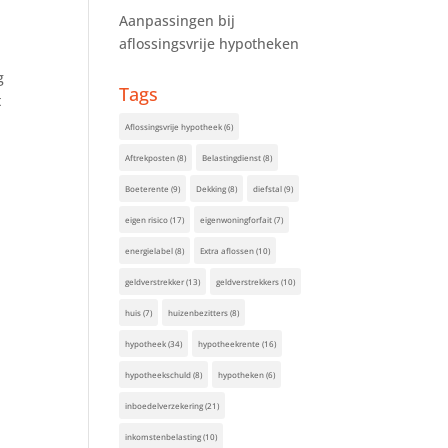
Aanpassingen bij
aflossingsvrije hypotheken
g
Tags
t
Aflossingsvrije hypotheek
(6)
Aftrekposten
(8)
Belastingdienst
(8)
Boeterente
(9)
Dekking
(8)
diefstal
(9)
eigen risico
(17)
eigenwoningforfait
(7)
energielabel
(8)
Extra aflossen
(10)
geldverstrekker
(13)
geldverstrekkers
(10)
huis
(7)
huizenbezitters
(8)
hypotheek
(34)
hypotheekrente
(16)
hypotheekschuld
(8)
hypotheken
(6)
inboedelverzekering
(21)
inkomstenbelasting
(10)