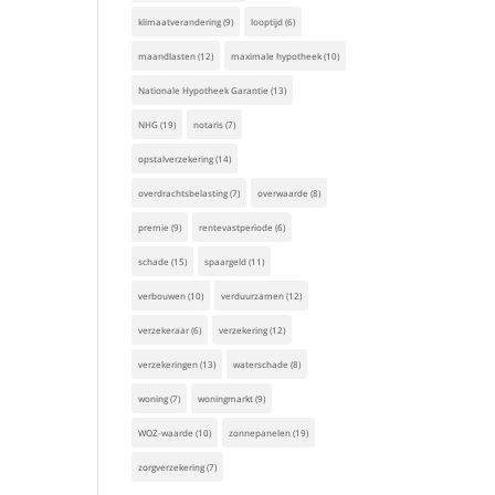
klimaatverandering
(9)
looptijd
(6)
maandlasten
(12)
maximale hypotheek
(10)
Nationale Hypotheek Garantie
(13)
NHG
(19)
notaris
(7)
opstalverzekering
(14)
overdrachtsbelasting
(7)
overwaarde
(8)
premie
(9)
rentevastperiode
(6)
schade
(15)
spaargeld
(11)
verbouwen
(10)
verduurzamen
(12)
verzekeraar
(6)
verzekering
(12)
verzekeringen
(13)
waterschade
(8)
woning
(7)
woningmarkt
(9)
WOZ-waarde
(10)
zonnepanelen
(19)
zorgverzekering
(7)