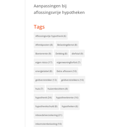
Aanpassingen bij
aflossingsvrije hypotheken
Tags
Aflossingsvrije hypotheek
(6)
Aftrekposten
(8)
Belastingdienst
(8)
Boeterente
(9)
Dekking
(8)
diefstal
(9)
eigen risico
(17)
eigenwoningforfait
(7)
energielabel
(8)
Extra aflossen
(10)
geldverstrekker
(13)
geldverstrekkers
(10)
huis
(7)
huizenbezitters
(8)
hypotheek
(34)
hypotheekrente
(16)
hypotheekschuld
(8)
hypotheken
(6)
inboedelverzekering
(21)
inkomstenbelasting
(10)