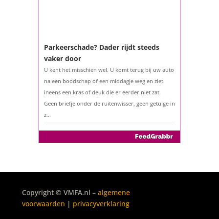
Parkeerschade? Dader rijdt steeds
vaker door
U kent het misschien wel. U komt terug bij uw auto
na een boodschap of een middagje weg en ziet
ineens een kras of deuk die er eerder niet zat.
Geen briefje onder de ruitenwisser, geen getuige in
z...
De belastingaangifte 2025
Copyright © VMFA.nl –
algemene
Het is weer zover: sinds 1 maart 2026 kunt u uw
voorwaarden
|
privacyverklaring
belastingaangifte over 2025 indienen. Geen klus