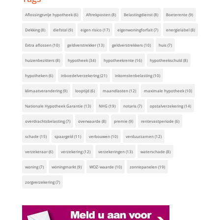
Aflossingsvrije hypotheek
(6)
Aftrekposten
(8)
Belastingdienst
(8)
Boeterente
(9)
Dekking
(8)
diefstal
(9)
eigen risico
(17)
eigenwoningforfait
(7)
energielabel
(8)
Extra aflossen
(10)
geldverstrekker
(13)
geldverstrekkers
(10)
huis
(7)
huizenbezitters
(8)
hypotheek
(34)
hypotheekrente
(16)
hypotheekschuld
(8)
hypotheken
(6)
inboedelverzekering
(21)
inkomstenbelasting
(10)
klimaatverandering
(9)
looptijd
(6)
maandlasten
(12)
maximale hypotheek
(10)
Nationale Hypotheek Garantie
(13)
NHG
(19)
notaris
(7)
opstalverzekering
(14)
overdrachtsbelasting
(7)
overwaarde
(8)
premie
(9)
rentevastperiode
(6)
schade
(15)
spaargeld
(11)
verbouwen
(10)
verduurzamen
(12)
verzekeraar
(6)
verzekering
(12)
verzekeringen
(13)
waterschade
(8)
woning
(7)
woningmarkt
(9)
WOZ-waarde
(10)
zonnepanelen
(19)
zorgverzekering
(7)