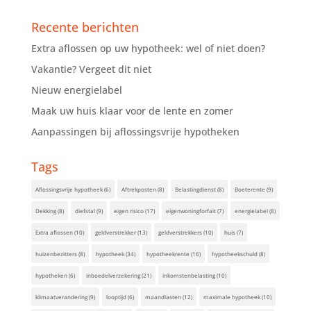
Recente berichten
Extra aflossen op uw hypotheek: wel of niet doen?
Vakantie? Vergeet dit niet
Nieuw energielabel
Maak uw huis klaar voor de lente en zomer
Aanpassingen bij aflossingsvrije hypotheken
Tags
Aflossingsvrije hypotheek
(6)
Aftrekposten
(8)
Belastingdienst
(8)
Boeterente
(9)
Dekking
(8)
diefstal
(9)
eigen risico
(17)
eigenwoningforfait
(7)
energielabel
(8)
Extra aflossen
(10)
geldverstrekker
(13)
geldverstrekkers
(10)
huis
(7)
huizenbezitters
(8)
hypotheek
(34)
hypotheekrente
(16)
hypotheekschuld
(8)
hypotheken
(6)
inboedelverzekering
(21)
inkomstenbelasting
(10)
klimaatverandering
(9)
looptijd
(6)
maandlasten
(12)
maximale hypotheek
(10)