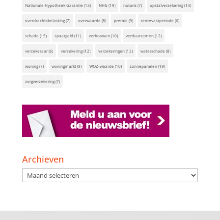
Nationale Hypotheek Garantie
(13)
NHG
(19)
notaris
(7)
opstalverzekering
(14)
overdrachtsbelasting
(7)
overwaarde
(8)
premie
(9)
rentevastperiode
(6)
schade
(15)
spaargeld
(11)
verbouwen
(10)
verduurzamen
(12)
verzekeraar
(6)
verzekering
(12)
verzekeringen
(13)
waterschade
(8)
woning
(7)
woningmarkt
(9)
WOZ-waarde
(10)
zonnepanelen
(19)
zorgverzekering
(7)
Archieven
Archieven