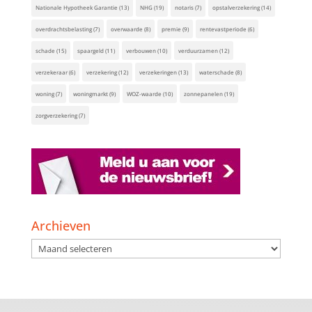
Nationale Hypotheek Garantie
(13)
NHG
(19)
notaris
(7)
opstalverzekering
(14)
overdrachtsbelasting
(7)
overwaarde
(8)
premie
(9)
rentevastperiode
(6)
schade
(15)
spaargeld
(11)
verbouwen
(10)
verduurzamen
(12)
verzekeraar
(6)
verzekering
(12)
verzekeringen
(13)
waterschade
(8)
woning
(7)
woningmarkt
(9)
WOZ-waarde
(10)
zonnepanelen
(19)
zorgverzekering
(7)
Archieven
Archieven