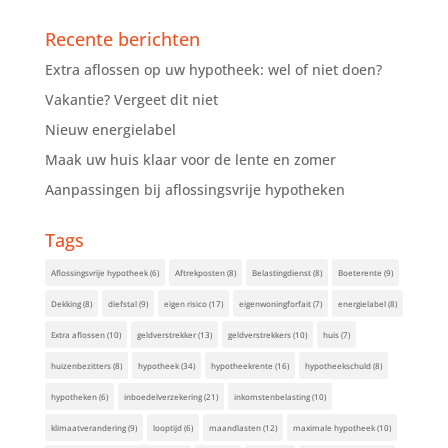
Recente berichten
Extra aflossen op uw hypotheek: wel of niet doen?
Vakantie? Vergeet dit niet
Nieuw energielabel
Maak uw huis klaar voor de lente en zomer
Aanpassingen bij aflossingsvrije hypotheken
Tags
Aflossingsvrije hypotheek
(6)
Aftrekposten
(8)
Belastingdienst
(8)
Boeterente
(9)
Dekking
(8)
diefstal
(9)
eigen risico
(17)
eigenwoningforfait
(7)
energielabel
(8)
Extra aflossen
(10)
geldverstrekker
(13)
geldverstrekkers
(10)
huis
(7)
huizenbezitters
(8)
hypotheek
(34)
hypotheekrente
(16)
hypotheekschuld
(8)
hypotheken
(6)
inboedelverzekering
(21)
inkomstenbelasting
(10)
klimaatverandering
(9)
looptijd
(6)
maandlasten
(12)
maximale hypotheek
(10)