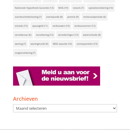
Nationale Hypotheek Garantie
(13)
NHG
(19)
notaris
(7)
opstalverzekering
(14)
overdrachtsbelasting
(7)
overwaarde
(8)
premie
(9)
rentevastperiode
(6)
schade
(15)
spaargeld
(11)
verbouwen
(10)
verduurzamen
(12)
verzekeraar
(6)
verzekering
(12)
verzekeringen
(13)
waterschade
(8)
woning
(7)
woningmarkt
(9)
WOZ-waarde
(10)
zonnepanelen
(19)
zorgverzekering
(7)
Archieven
Archieven