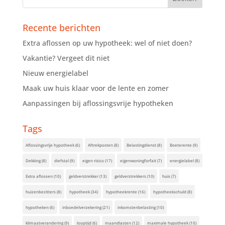
Recente berichten
Extra aflossen op uw hypotheek: wel of niet doen?
Vakantie? Vergeet dit niet
Nieuw energielabel
Maak uw huis klaar voor de lente en zomer
Aanpassingen bij aflossingsvrije hypotheken
Tags
Aflossingsvrije hypotheek
(6)
Aftrekposten
(8)
Belastingdienst
(8)
Boeterente
(9)
Dekking
(8)
diefstal
(9)
eigen risico
(17)
eigenwoningforfait
(7)
energielabel
(8)
Extra aflossen
(10)
geldverstrekker
(13)
geldverstrekkers
(10)
huis
(7)
huizenbezitters
(8)
hypotheek
(34)
hypotheekrente
(16)
hypotheekschuld
(8)
hypotheken
(6)
inboedelverzekering
(21)
inkomstenbelasting
(10)
klimaatverandering
(9)
looptijd
(6)
maandlasten
(12)
maximale hypotheek
(10)