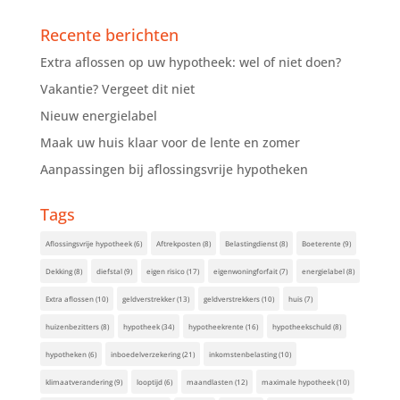
Recente berichten
Extra aflossen op uw hypotheek: wel of niet doen?
Vakantie? Vergeet dit niet
Nieuw energielabel
Maak uw huis klaar voor de lente en zomer
Aanpassingen bij aflossingsvrije hypotheken
Tags
Aflossingsvrije hypotheek
(6)
Aftrekposten
(8)
Belastingdienst
(8)
Boeterente
(9)
Dekking
(8)
diefstal
(9)
eigen risico
(17)
eigenwoningforfait
(7)
energielabel
(8)
Extra aflossen
(10)
geldverstrekker
(13)
geldverstrekkers
(10)
huis
(7)
huizenbezitters
(8)
hypotheek
(34)
hypotheekrente
(16)
hypotheekschuld
(8)
hypotheken
(6)
inboedelverzekering
(21)
inkomstenbelasting
(10)
klimaatverandering
(9)
looptijd
(6)
maandlasten
(12)
maximale hypotheek
(10)