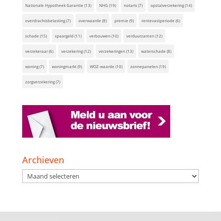
Nationale Hypotheek Garantie
(13)
NHG
(19)
notaris
(7)
opstalverzekering
(14)
overdrachtsbelasting
(7)
overwaarde
(8)
premie
(9)
rentevastperiode
(6)
schade
(15)
spaargeld
(11)
verbouwen
(10)
verduurzamen
(12)
verzekeraar
(6)
verzekering
(12)
verzekeringen
(13)
waterschade
(8)
woning
(7)
woningmarkt
(9)
WOZ-waarde
(10)
zonnepanelen
(19)
zorgverzekering
(7)
Archieven
Archieven