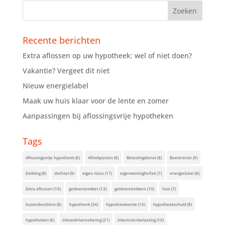
Recente berichten
Extra aflossen op uw hypotheek: wel of niet doen?
Vakantie? Vergeet dit niet
Nieuw energielabel
Maak uw huis klaar voor de lente en zomer
Aanpassingen bij aflossingsvrije hypotheken
Tags
Aflossingsvrije hypotheek
(6)
Aftrekposten
(8)
Belastingdienst
(8)
Boeterente
(9)
Dekking
(8)
diefstal
(9)
eigen risico
(17)
eigenwoningforfait
(7)
energielabel
(8)
Extra aflossen
(10)
geldverstrekker
(13)
geldverstrekkers
(10)
huis
(7)
huizenbezitters
(8)
hypotheek
(34)
hypotheekrente
(16)
hypotheekschuld
(8)
hypotheken
(6)
inboedelverzekering
(21)
inkomstenbelasting
(10)