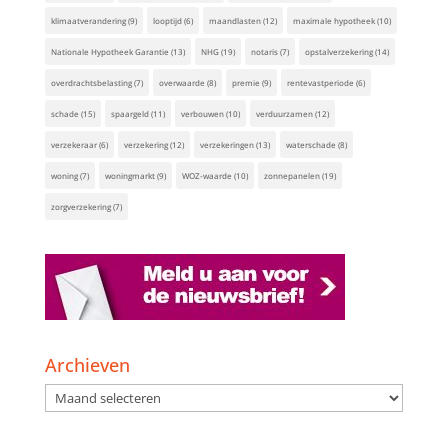
klimaatverandering
(9)
looptijd
(6)
maandlasten
(12)
maximale hypotheek
(10)
Nationale Hypotheek Garantie
(13)
NHG
(19)
notaris
(7)
opstalverzekering
(14)
overdrachtsbelasting
(7)
overwaarde
(8)
premie
(9)
rentevastperiode
(6)
schade
(15)
spaargeld
(11)
verbouwen
(10)
verduurzamen
(12)
verzekeraar
(6)
verzekering
(12)
verzekeringen
(13)
waterschade
(8)
woning
(7)
woningmarkt
(9)
WOZ-waarde
(10)
zonnepanelen
(19)
zorgverzekering
(7)
Archieven
Archieven