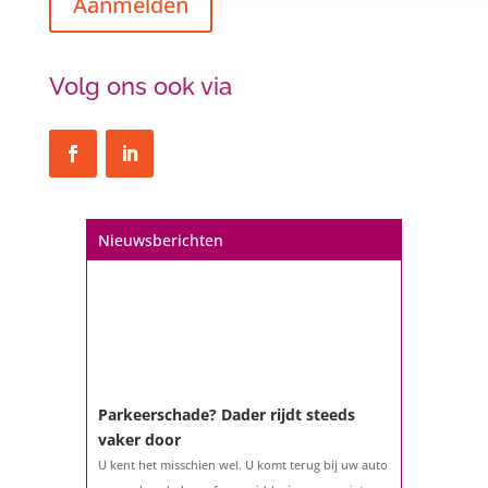
Aanmelden
Volg ons ook via
Een hypotheek na uw 57e? Er zijn
zeker mogelijkheden
De woningmarkt is nog steeds in beweging.
Misschien denkt u na over verhuizen, verbouwen
of het benutten van uw overwaarde. Maar hoe zit
het eigenlijk met een hypotheek als u 57 jaar of
Nieuwsberichten
ouder bent?...
Parkeerschade? Dader rijdt steeds
vaker door
U kent het misschien wel. U komt terug bij uw auto