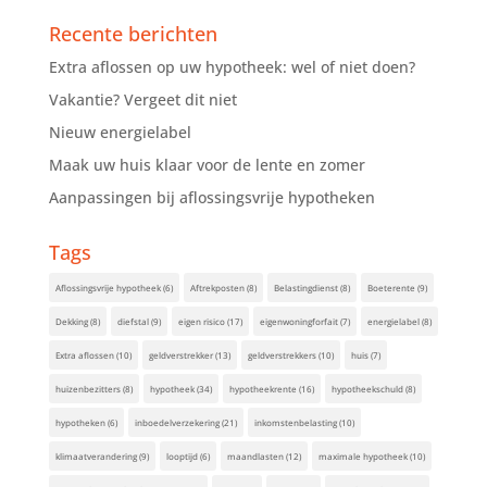
Recente berichten
Extra aflossen op uw hypotheek: wel of niet doen?
Vakantie? Vergeet dit niet
Nieuw energielabel
Maak uw huis klaar voor de lente en zomer
Aanpassingen bij aflossingsvrije hypotheken
Tags
Aflossingsvrije hypotheek
(6)
Aftrekposten
(8)
Belastingdienst
(8)
Boeterente
(9)
Dekking
(8)
diefstal
(9)
eigen risico
(17)
eigenwoningforfait
(7)
energielabel
(8)
Extra aflossen
(10)
geldverstrekker
(13)
geldverstrekkers
(10)
huis
(7)
huizenbezitters
(8)
hypotheek
(34)
hypotheekrente
(16)
hypotheekschuld
(8)
hypotheken
(6)
inboedelverzekering
(21)
inkomstenbelasting
(10)
klimaatverandering
(9)
looptijd
(6)
maandlasten
(12)
maximale hypotheek
(10)