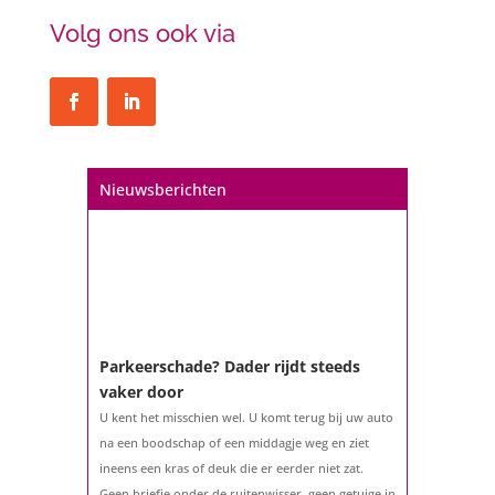
Volg ons ook via
Een hypotheek na uw 57e? Er zijn
zeker mogelijkheden
De woningmarkt is nog steeds in beweging.
Misschien denkt u na over verhuizen, verbouwen
of het benutten van uw overwaarde. Maar hoe zit
het eigenlijk met een hypotheek als u 57 jaar of
Nieuwsberichten
ouder bent?...
Parkeerschade? Dader rijdt steeds
vaker door
U kent het misschien wel. U komt terug bij uw auto
na een boodschap of een middagje weg en ziet
ineens een kras of deuk die er eerder niet zat.
Geen briefje onder de ruitenwisser, geen getuige in