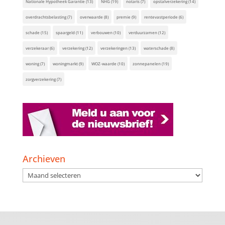
Nationale Hypotheek Garantie
(13)
NHG
(19)
notaris
(7)
opstalverzekering
(14)
overdrachtsbelasting
(7)
overwaarde
(8)
premie
(9)
rentevastperiode
(6)
schade
(15)
spaargeld
(11)
verbouwen
(10)
verduurzamen
(12)
verzekeraar
(6)
verzekering
(12)
verzekeringen
(13)
waterschade
(8)
woning
(7)
woningmarkt
(9)
WOZ-waarde
(10)
zonnepanelen
(19)
zorgverzekering
(7)
Archieven
Archieven