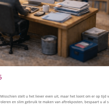
5
isschien stelt u het liever even uit, maar het loont om er op tijd 
roleren en slim gebruik te maken van aftrekposten, bespaart u al s