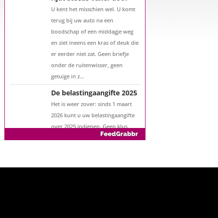
over verhuizen, verbouwen of het
benutten van uw overwaarde.
Maar hoe zit het eigenlijk met een
hypotheek als u 57 jaar of ouder
bent?...
Parkeerschade? Dader
rijdt steeds vaker door
U kent het misschien wel. U komt
terug bij uw auto na een
boodschap of een middagje weg
en ziet ineens een kras of deuk die
er eerder niet zat. Geen briefje
onder de ruitenwisser, geen
getuige in z...
De belastingaangifte 2025
Het is weer zover: sinds 1 maart
2026 kunt u uw belastingaangifte
over 2025 indienen. Geen klus
waar u naar uitkijkt, maar wél een