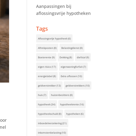
Aanpassingen bij
aflossingsvrije hypotheken
Tags
Aflossingsvrije hypotheek
(6)
Aftrekposten
(8)
Belastingdienst
(8)
Boeterente
(9)
Dekking
(8)
diefstal
(9)
eigen risico
(17)
eigenwoningforfait
(7)
energielabel
(8)
Extra aflossen
(10)
geldverstrekker
(13)
geldverstrekkers
(10)
huis
(7)
huizenbezitters
(8)
hypotheek
(34)
hypotheekrente
(16)
hypotheekschuld
(8)
hypotheken
(6)
voor
inboedelverzekering
(21)
nel
inkomstenbelasting
(10)