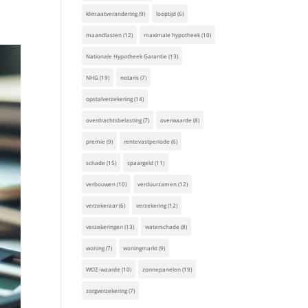
klimaatverandering
(9)
looptijd
(6)
maandlasten
(12)
maximale hypotheek
(10)
Nationale Hypotheek Garantie
(13)
NHG
(19)
notaris
(7)
opstalverzekering
(14)
overdrachtsbelasting
(7)
overwaarde
(8)
premie
(9)
rentevastperiode
(6)
schade
(15)
spaargeld
(11)
verbouwen
(10)
verduurzamen
(12)
verzekeraar
(6)
verzekering
(12)
verzekeringen
(13)
waterschade
(8)
woning
(7)
woningmarkt
(9)
WOZ-waarde
(10)
zonnepanelen
(19)
zorgverzekering
(7)