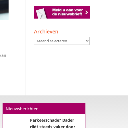
Archieven
Archieven
 kan
Een hypotheek na uw
57e? Er zijn zeker
Nieuwsberichten
mogelijkheden
De woningmarkt is nog steeds in
beweging. Misschien denkt u na