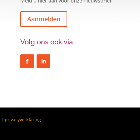
Meld u hier aan voor onze nieuwsbrief
Aanmelden
Volg ons ook via
|
privacyverklaring