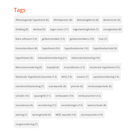
Tags
Aflossingsvrije hypotheek
(6)
Aftrekposten
(8)
Belastingdienst
(8)
Boeterente
(9)
Dekking
(8)
diefstal
(9)
eigen risico
(17)
eigenwoningforfait
(7)
energielabel
(8)
Extra aflossen
(10)
geldverstrekker
(13)
geldverstrekkers
(10)
huis
(7)
huizenbezitters
(8)
hypotheek
(34)
hypotheekrente
(16)
hypotheekschuld
(8)
hypotheken
(6)
inboedelverzekering
(21)
inkomstenbelasting
(10)
klimaatverandering
(9)
looptijd
(6)
maandlasten
(12)
maximale hypotheek
(10)
Nationale Hypotheek Garantie
(13)
NHG
(19)
notaris
(7)
opstalverzekering
(14)
overdrachtsbelasting
(7)
overwaarde
(8)
premie
(9)
rentevastperiode
(6)
schade
(15)
spaargeld
(11)
verbouwen
(10)
verduurzamen
(12)
verzekeraar
(6)
verzekering
(12)
verzekeringen
(13)
waterschade
(8)
woning
(7)
woningmarkt
(9)
WOZ-waarde
(10)
zonnepanelen
(19)
zorgverzekering
(7)