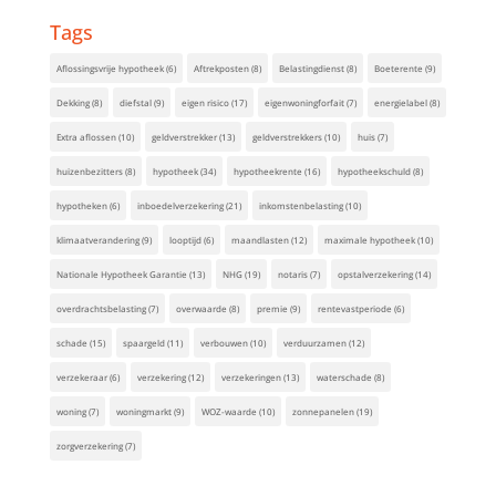
Tags
Aflossingsvrije hypotheek
(6)
Aftrekposten
(8)
Belastingdienst
(8)
Boeterente
(9)
Dekking
(8)
diefstal
(9)
eigen risico
(17)
eigenwoningforfait
(7)
energielabel
(8)
Extra aflossen
(10)
geldverstrekker
(13)
geldverstrekkers
(10)
huis
(7)
huizenbezitters
(8)
hypotheek
(34)
hypotheekrente
(16)
hypotheekschuld
(8)
hypotheken
(6)
inboedelverzekering
(21)
inkomstenbelasting
(10)
klimaatverandering
(9)
looptijd
(6)
maandlasten
(12)
maximale hypotheek
(10)
Nationale Hypotheek Garantie
(13)
NHG
(19)
notaris
(7)
opstalverzekering
(14)
overdrachtsbelasting
(7)
overwaarde
(8)
premie
(9)
rentevastperiode
(6)
schade
(15)
spaargeld
(11)
verbouwen
(10)
verduurzamen
(12)
verzekeraar
(6)
verzekering
(12)
verzekeringen
(13)
waterschade
(8)
woning
(7)
woningmarkt
(9)
WOZ-waarde
(10)
zonnepanelen
(19)
zorgverzekering
(7)