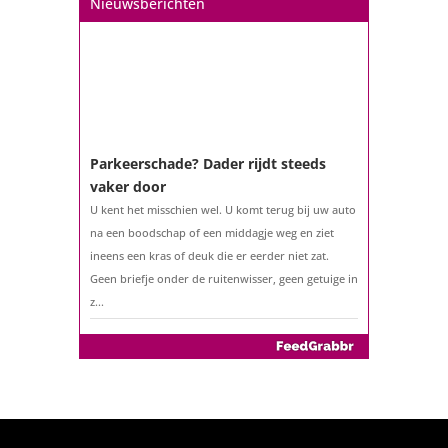
Nieuwsberichten
ouder bent?...
Parkeerschade? Dader rijdt steeds
vaker door
U kent het misschien wel. U komt terug bij uw auto
na een boodschap of een middagje weg en ziet
ineens een kras of deuk die er eerder niet zat.
Geen briefje onder de ruitenwisser, geen getuige in
z...