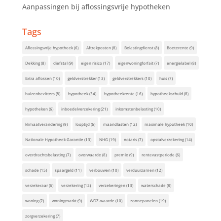
Aanpassingen bij aflossingsvrije hypotheken
Tags
Aflossingsvrije hypotheek
(6)
Aftrekposten
(8)
Belastingdienst
(8)
Boeterente
(9)
Dekking
(8)
diefstal
(9)
eigen risico
(17)
eigenwoningforfait
(7)
energielabel
(8)
Extra aflossen
(10)
geldverstrekker
(13)
geldverstrekkers
(10)
huis
(7)
huizenbezitters
(8)
hypotheek
(34)
hypotheekrente
(16)
hypotheekschuld
(8)
hypotheken
(6)
inboedelverzekering
(21)
inkomstenbelasting
(10)
klimaatverandering
(9)
looptijd
(6)
maandlasten
(12)
maximale hypotheek
(10)
Nationale Hypotheek Garantie
(13)
NHG
(19)
notaris
(7)
opstalverzekering
(14)
overdrachtsbelasting
(7)
overwaarde
(8)
premie
(9)
rentevastperiode
(6)
schade
(15)
spaargeld
(11)
verbouwen
(10)
verduurzamen
(12)
verzekeraar
(6)
verzekering
(12)
verzekeringen
(13)
waterschade
(8)
woning
(7)
woningmarkt
(9)
WOZ-waarde
(10)
zonnepanelen
(19)
zorgverzekering
(7)