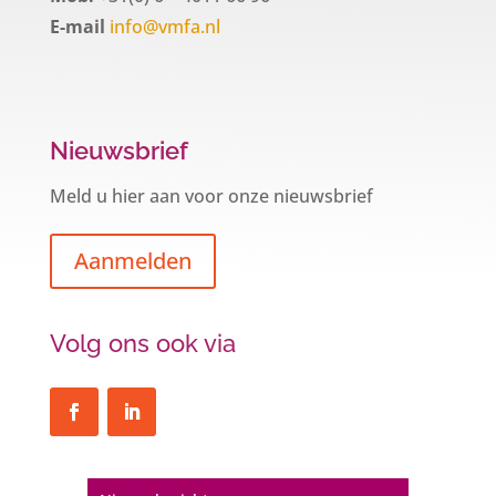
E-mail
info@vmfa.nl
Nieuwsbrief
Meld u hier aan voor onze nieuwsbrief
Aanmelden
Volg ons ook via
Een hypotheek na uw 57e? Er zijn
zeker mogelijkheden
De woningmarkt is nog steeds in beweging.
Misschien denkt u na over verhuizen, verbouwen
of het benutten van uw overwaarde. Maar hoe zit
het eigenlijk met een hypotheek als u 57 jaar of