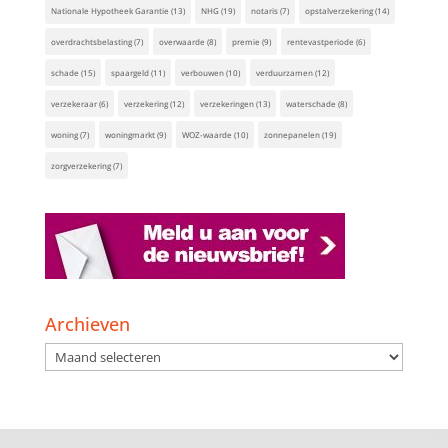
Nationale Hypotheek Garantie
(13)
NHG
(19)
notaris
(7)
opstalverzekering
(14)
overdrachtsbelasting
(7)
overwaarde
(8)
premie
(9)
rentevastperiode
(6)
schade
(15)
spaargeld
(11)
verbouwen
(10)
verduurzamen
(12)
verzekeraar
(6)
verzekering
(12)
verzekeringen
(13)
waterschade
(8)
woning
(7)
woningmarkt
(9)
WOZ-waarde
(10)
zonnepanelen
(19)
zorgverzekering
(7)
Archieven
Archieven