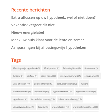
Recente berichten
Extra aflossen op uw hypotheek: wel of niet doen?
Vakantie? Vergeet dit niet
Nieuw energielabel
Maak uw huis klaar voor de lente en zomer
Aanpassingen bij aflossingsvrije hypotheken
Tags
Aflossingsvrije hypotheek
(6)
Aftrekposten
(8)
Belastingdienst
(8)
Boeterente
(9)
Dekking
(8)
diefstal
(9)
eigen risico
(17)
eigenwoningforfait
(7)
energielabel
(8)
Extra aflossen
(10)
geldverstrekker
(13)
geldverstrekkers
(10)
huis
(7)
huizenbezitters
(8)
hypotheek
(34)
hypotheekrente
(16)
hypotheekschuld
(8)
hypotheken
(6)
inboedelverzekering
(21)
inkomstenbelasting
(10)
klimaatverandering
(9)
looptijd
(6)
maandlasten
(12)
maximale hypotheek
(10)