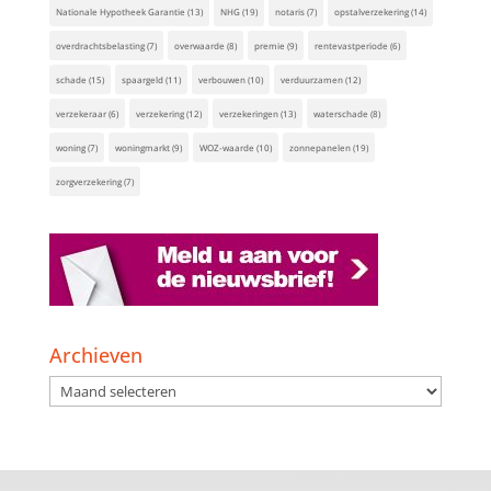
Nationale Hypotheek Garantie
(13)
NHG
(19)
notaris
(7)
opstalverzekering
(14)
overdrachtsbelasting
(7)
overwaarde
(8)
premie
(9)
rentevastperiode
(6)
schade
(15)
spaargeld
(11)
verbouwen
(10)
verduurzamen
(12)
verzekeraar
(6)
verzekering
(12)
verzekeringen
(13)
waterschade
(8)
woning
(7)
woningmarkt
(9)
WOZ-waarde
(10)
zonnepanelen
(19)
zorgverzekering
(7)
Archieven
Archieven