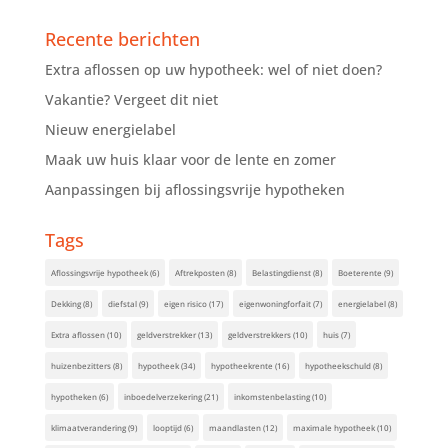
Recente berichten
Extra aflossen op uw hypotheek: wel of niet doen?
Vakantie? Vergeet dit niet
Nieuw energielabel
Maak uw huis klaar voor de lente en zomer
Aanpassingen bij aflossingsvrije hypotheken
Tags
Aflossingsvrije hypotheek
(6)
Aftrekposten
(8)
Belastingdienst
(8)
Boeterente
(9)
Dekking
(8)
diefstal
(9)
eigen risico
(17)
eigenwoningforfait
(7)
energielabel
(8)
Extra aflossen
(10)
geldverstrekker
(13)
geldverstrekkers
(10)
huis
(7)
huizenbezitters
(8)
hypotheek
(34)
hypotheekrente
(16)
hypotheekschuld
(8)
hypotheken
(6)
inboedelverzekering
(21)
inkomstenbelasting
(10)
klimaatverandering
(9)
looptijd
(6)
maandlasten
(12)
maximale hypotheek
(10)