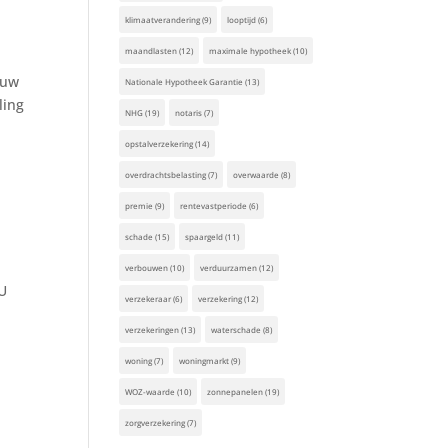
klimaatverandering
(9)
looptijd
(6)
maandlasten
(12)
maximale hypotheek
(10)
 uw
Nationale Hypotheek Garantie
(13)
ling
NHG
(19)
notaris
(7)
opstalverzekering
(14)
overdrachtsbelasting
(7)
overwaarde
(8)
premie
(9)
rentevastperiode
(6)
schade
(15)
spaargeld
(11)
verbouwen
(10)
verduurzamen
(12)
 U
verzekeraar
(6)
verzekering
(12)
verzekeringen
(13)
waterschade
(8)
woning
(7)
woningmarkt
(9)
WOZ-waarde
(10)
zonnepanelen
(19)
zorgverzekering
(7)