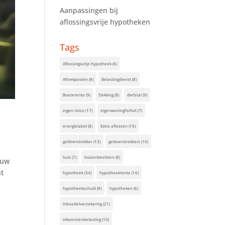
Aanpassingen bij
aflossingsvrije hypotheken
Tags
Aflossingsvrije hypotheek
(6)
Aftrekposten
(8)
Belastingdienst
(8)
Boeterente
(9)
Dekking
(8)
diefstal
(9)
eigen risico
(17)
eigenwoningforfait
(7)
energielabel
(8)
Extra aflossen
(10)
geldverstrekker
(13)
geldverstrekkers
(10)
huis
(7)
huizenbezitters
(8)
 uw
nt
hypotheek
(34)
hypotheekrente
(16)
hypotheekschuld
(8)
hypotheken
(6)
inboedelverzekering
(21)
inkomstenbelasting
(10)