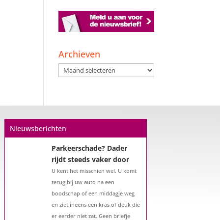
Een hypotheek na uw
57e? Er zijn zeker
mogelijkheden
Archieven
De woningmarkt is nog steeds in
Archieven
beweging. Misschien denkt u na
over verhuizen, verbouwen of het
benutten van uw overwaarde.
Maar hoe zit het eigenlijk met een
hypotheek als u 57 jaar of ouder
Nieuwsberichten
bent?...
Parkeerschade? Dader
rijdt steeds vaker door
U kent het misschien wel. U komt
terug bij uw auto na een
boodschap of een middagje weg
en ziet ineens een kras of deuk die
er eerder niet zat. Geen briefje