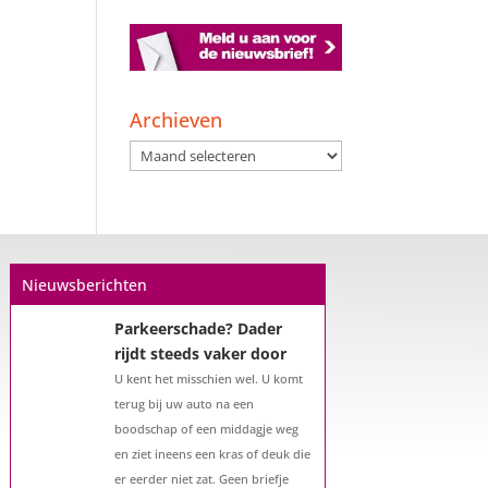
Archieven
Een hypotheek na uw
57e? Er zijn zeker
Archieven
mogelijkheden
De woningmarkt is nog steeds in
beweging. Misschien denkt u na
over verhuizen, verbouwen of het
benutten van uw overwaarde.
Nieuwsberichten
Maar hoe zit het eigenlijk met een
hypotheek als u 57 jaar of ouder
bent?...
Parkeerschade? Dader
rijdt steeds vaker door
U kent het misschien wel. U komt
terug bij uw auto na een
boodschap of een middagje weg