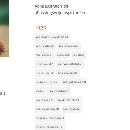
Aanpassingen bij
aflossingsvrije hypotheken
Tags
Aflossingsvrije hypotheek
(6)
Aftrekposten
(8)
Belastingdienst
(8)
Boeterente
(9)
Dekking
(8)
diefstal
(9)
eigen risico
(17)
eigenwoningforfait
(7)
energielabel
(8)
Extra aflossen
(10)
geldverstrekker
(13)
geldverstrekkers
(10)
huis
(7)
huizenbezitters
(8)
uis
hypotheek
(34)
hypotheekrente
(16)
hypotheekschuld
(8)
hypotheken
(6)
inboedelverzekering
(21)
inkomstenbelasting
(10)