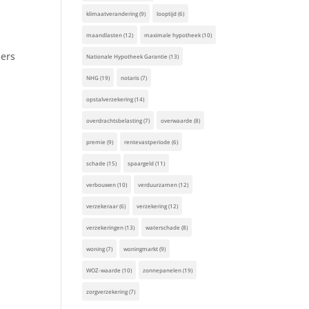
klimaatverandering
(9)
looptijd
(6)
maandlasten
(12)
maximale hypotheek
(10)
mers
Nationale Hypotheek Garantie
(13)
NHG
(19)
notaris
(7)
opstalverzekering
(14)
overdrachtsbelasting
(7)
overwaarde
(8)
premie
(9)
rentevastperiode
(6)
schade
(15)
spaargeld
(11)
verbouwen
(10)
verduurzamen
(12)
verzekeraar
(6)
verzekering
(12)
verzekeringen
(13)
waterschade
(8)
woning
(7)
woningmarkt
(9)
WOZ-waarde
(10)
zonnepanelen
(19)
zorgverzekering
(7)