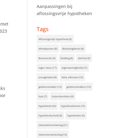
Aanpassingen bij
aflossingsvrije hypotheken
 met
Tags
2023
Aflossingsvrije hypotheek
(6)
Aftrekposten
(8)
Belastingdienst
(8)
Boeterente
(9)
Dekking
(8)
diefstal
(9)
eigen risico
(17)
eigenwoningforfait
(7)
energielabel
(8)
Extra aflossen
(10)
geldverstrekker
(13)
geldverstrekkers
(10)
jks
oor
huis
(7)
huizenbezitters
(8)
hypotheek
(34)
hypotheekrente
(16)
hypotheekschuld
(8)
hypotheken
(6)
inboedelverzekering
(21)
inkomstenbelasting
(10)