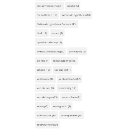
klimaatverandering
(9)
looptijd
(6)
maandlasten
(12)
maximale hypotheek
(10)
Nationale Hypotheek Garantie
(13)
NHG
(19)
notaris
(7)
opstalverzekering
(14)
overdrachtsbelasting
(7)
overwaarde
(8)
premie
(9)
rentevastperiode
(6)
schade
(15)
spaargeld
(11)
verbouwen
(10)
verduurzamen
(12)
verzekeraar
(6)
verzekering
(12)
verzekeringen
(13)
waterschade
(8)
woning
(7)
woningmarkt
(9)
WOZ-waarde
(10)
zonnepanelen
(19)
zorgverzekering
(7)