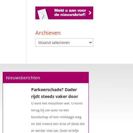
Een hypotheek na uw
57e? Er zijn zeker
mogelijkheden
Archieven
De woningmarkt is nog steeds in
Archieven
beweging. Misschien denkt u na
over verhuizen, verbouwen of het
benutten van uw overwaarde.
Maar hoe zit het eigenlijk met een
hypotheek als u 57 jaar of ouder
Nieuwsberichten
bent?...
Parkeerschade? Dader
rijdt steeds vaker door
U kent het misschien wel. U komt
terug bij uw auto na een
boodschap of een middagje weg
en ziet ineens een kras of deuk die
er eerder niet zat. Geen briefje