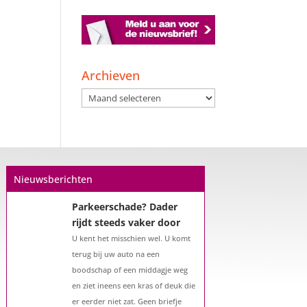
Een hypotheek na uw
57e? Er zijn zeker
mogelijkheden
Archieven
De woningmarkt is nog steeds in
Archieven
beweging. Misschien denkt u na
over verhuizen, verbouwen of het
benutten van uw overwaarde.
Maar hoe zit het eigenlijk met een
hypotheek als u 57 jaar of ouder
Nieuwsberichten
bent?...
Parkeerschade? Dader
rijdt steeds vaker door
U kent het misschien wel. U komt
terug bij uw auto na een
boodschap of een middagje weg
en ziet ineens een kras of deuk die
er eerder niet zat. Geen briefje