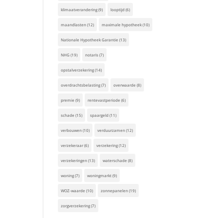
klimaatverandering
(9)
looptijd
(6)
maandlasten
(12)
maximale hypotheek
(10)
Nationale Hypotheek Garantie
(13)
NHG
(19)
notaris
(7)
opstalverzekering
(14)
overdrachtsbelasting
(7)
overwaarde
(8)
premie
(9)
rentevastperiode
(6)
schade
(15)
spaargeld
(11)
verbouwen
(10)
verduurzamen
(12)
verzekeraar
(6)
verzekering
(12)
verzekeringen
(13)
waterschade
(8)
woning
(7)
woningmarkt
(9)
WOZ-waarde
(10)
zonnepanelen
(19)
zorgverzekering
(7)