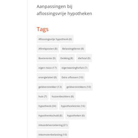
Aanpassingen bij
aflossingsvrije hypotheken
Tags
Aflossingsvrije hypotheek
(6)
Aftrekposten
(8)
Belastingdienst
(8)
Boeterente
(9)
Dekking
(8)
diefstal
(9)
eigen risico
(17)
eigenwoningforfait
(7)
energielabel
(8)
Extra aflossen
(10)
geldverstrekker
(13)
geldverstrekkers
(10)
huis
(7)
huizenbezitters
(8)
hypotheek
(34)
hypotheekrente
(16)
hypotheekschuld
(8)
hypotheken
(6)
inboedelverzekering
(21)
inkomstenbelasting
(10)