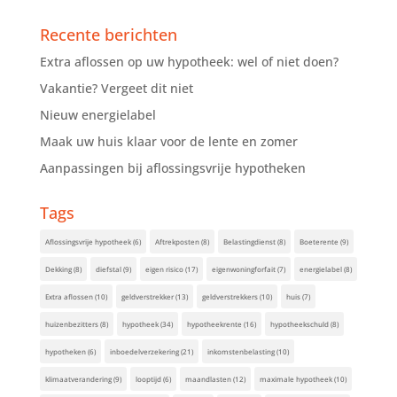
Recente berichten
Extra aflossen op uw hypotheek: wel of niet doen?
Vakantie? Vergeet dit niet
Nieuw energielabel
Maak uw huis klaar voor de lente en zomer
Aanpassingen bij aflossingsvrije hypotheken
Tags
Aflossingsvrije hypotheek
(6)
Aftrekposten
(8)
Belastingdienst
(8)
Boeterente
(9)
Dekking
(8)
diefstal
(9)
eigen risico
(17)
eigenwoningforfait
(7)
energielabel
(8)
Extra aflossen
(10)
geldverstrekker
(13)
geldverstrekkers
(10)
huis
(7)
huizenbezitters
(8)
hypotheek
(34)
hypotheekrente
(16)
hypotheekschuld
(8)
hypotheken
(6)
inboedelverzekering
(21)
inkomstenbelasting
(10)
klimaatverandering
(9)
looptijd
(6)
maandlasten
(12)
maximale hypotheek
(10)