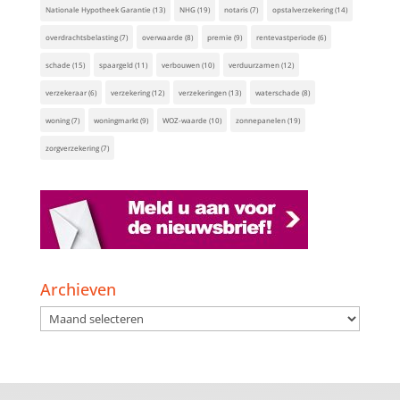
Nationale Hypotheek Garantie
(13)
NHG
(19)
notaris
(7)
opstalverzekering
(14)
overdrachtsbelasting
(7)
overwaarde
(8)
premie
(9)
rentevastperiode
(6)
schade
(15)
spaargeld
(11)
verbouwen
(10)
verduurzamen
(12)
verzekeraar
(6)
verzekering
(12)
verzekeringen
(13)
waterschade
(8)
woning
(7)
woningmarkt
(9)
WOZ-waarde
(10)
zonnepanelen
(19)
zorgverzekering
(7)
Archieven
Archieven