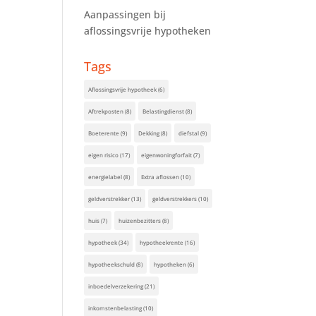
Aanpassingen bij
aflossingsvrije hypotheken
Tags
Aflossingsvrije hypotheek
(6)
Aftrekposten
(8)
Belastingdienst
(8)
Boeterente
(9)
Dekking
(8)
diefstal
(9)
eigen risico
(17)
eigenwoningforfait
(7)
energielabel
(8)
Extra aflossen
(10)
geldverstrekker
(13)
geldverstrekkers
(10)
huis
(7)
huizenbezitters
(8)
hypotheek
(34)
hypotheekrente
(16)
hypotheekschuld
(8)
hypotheken
(6)
inboedelverzekering
(21)
inkomstenbelasting
(10)