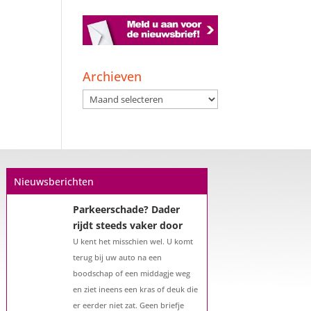
Een hypotheek na uw
57e? Er zijn zeker
mogelijkheden
Archieven
De woningmarkt is nog steeds in
Archieven
beweging. Misschien denkt u na
over verhuizen, verbouwen of het
benutten van uw overwaarde.
Maar hoe zit het eigenlijk met een
hypotheek als u 57 jaar of ouder
Nieuwsberichten
bent?...
Parkeerschade? Dader
rijdt steeds vaker door
U kent het misschien wel. U komt
terug bij uw auto na een
boodschap of een middagje weg
en ziet ineens een kras of deuk die
er eerder niet zat. Geen briefje