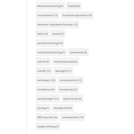
klimaatverandering
(9)
looptijd
(6)
maandlasten
(12)
maximale hypotheek
(10)
Nationale Hypotheek Garantie
(13)
NHG
(19)
notaris
(7)
opstalverzekering
(14)
overdrachtsbelasting
(7)
overwaarde
(8)
premie
(9)
rentevastperiode
(6)
schade
(15)
spaargeld
(11)
verbouwen
(10)
verduurzamen
(12)
verzekeraar
(6)
verzekering
(12)
verzekeringen
(13)
waterschade
(8)
woning
(7)
woningmarkt
(9)
WOZ-waarde
(10)
zonnepanelen
(19)
zorgverzekering
(7)