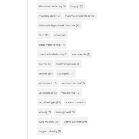
klimaatverandering
(9)
looptijd
(6)
maandlasten
(12)
maximale hypotheek
(10)
Nationale Hypotheek Garantie
(13)
NHG
(19)
notaris
(7)
opstalverzekering
(14)
overdrachtsbelasting
(7)
overwaarde
(8)
premie
(9)
rentevastperiode
(6)
schade
(15)
spaargeld
(11)
verbouwen
(10)
verduurzamen
(12)
verzekeraar
(6)
verzekering
(12)
verzekeringen
(13)
waterschade
(8)
woning
(7)
woningmarkt
(9)
WOZ-waarde
(10)
zonnepanelen
(19)
zorgverzekering
(7)