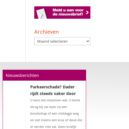
Een hypotheek na uw
57e? Er zijn zeker
mogelijkheden
Archieven
De woningmarkt is nog steeds in
Archieven
beweging. Misschien denkt u na
over verhuizen, verbouwen of het
benutten van uw overwaarde.
Maar hoe zit het eigenlijk met een
hypotheek als u 57 jaar of ouder
Nieuwsberichten
bent?...
Parkeerschade? Dader
rijdt steeds vaker door
U kent het misschien wel. U komt
terug bij uw auto na een
boodschap of een middagje weg
en ziet ineens een kras of deuk die
er eerder niet zat. Geen briefje