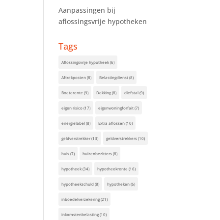
Aanpassingen bij
aflossingsvrije hypotheken
Tags
Aflossingsvrije hypotheek
(6)
Aftrekposten
(8)
Belastingdienst
(8)
Boeterente
(9)
Dekking
(8)
diefstal
(9)
eigen risico
(17)
eigenwoningforfait
(7)
energielabel
(8)
Extra aflossen
(10)
geldverstrekker
(13)
geldverstrekkers
(10)
huis
(7)
huizenbezitters
(8)
hypotheek
(34)
hypotheekrente
(16)
hypotheekschuld
(8)
hypotheken
(6)
inboedelverzekering
(21)
inkomstenbelasting
(10)