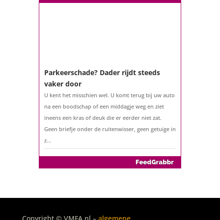
Parkeerschade? Dader rijdt steeds
vaker door
U kent het misschien wel. U komt terug bij uw auto
na een boodschap of een middagje weg en ziet
ineens een kras of deuk die er eerder niet zat.
Geen briefje onder de ruitenwisser, geen getuige in
z...
De belastingaangifte 2025
Copyright © VMFA.nl –
algemene