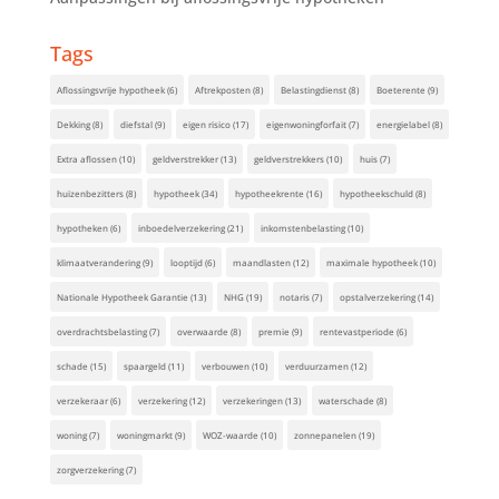
Tags
Aflossingsvrije hypotheek
(6)
Aftrekposten
(8)
Belastingdienst
(8)
Boeterente
(9)
Dekking
(8)
diefstal
(9)
eigen risico
(17)
eigenwoningforfait
(7)
energielabel
(8)
Extra aflossen
(10)
geldverstrekker
(13)
geldverstrekkers
(10)
huis
(7)
huizenbezitters
(8)
hypotheek
(34)
hypotheekrente
(16)
hypotheekschuld
(8)
hypotheken
(6)
inboedelverzekering
(21)
inkomstenbelasting
(10)
klimaatverandering
(9)
looptijd
(6)
maandlasten
(12)
maximale hypotheek
(10)
Nationale Hypotheek Garantie
(13)
NHG
(19)
notaris
(7)
opstalverzekering
(14)
overdrachtsbelasting
(7)
overwaarde
(8)
premie
(9)
rentevastperiode
(6)
schade
(15)
spaargeld
(11)
verbouwen
(10)
verduurzamen
(12)
verzekeraar
(6)
verzekering
(12)
verzekeringen
(13)
waterschade
(8)
woning
(7)
woningmarkt
(9)
WOZ-waarde
(10)
zonnepanelen
(19)
zorgverzekering
(7)