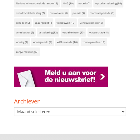
Nationale Hypotheek Garantie
(13)
NHG
(19)
notaris
(7)
opstalverzekering
(14)
overdrachtsbelasting
(7)
overwaarde
(8)
premie
(9)
rentevastperiode
(6)
schade
(15)
spaargeld
(11)
verbouwen
(10)
verduurzamen
(12)
verzekeraar
(6)
verzekering
(12)
verzekeringen
(13)
waterschade
(8)
woning
(7)
woningmarkt
(9)
WOZ-waarde
(10)
zonnepanelen
(19)
zorgverzekering
(7)
Archieven
Archieven