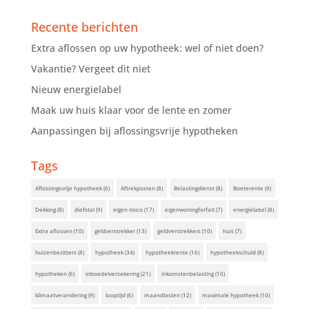
Recente berichten
Extra aflossen op uw hypotheek: wel of niet doen?
Vakantie? Vergeet dit niet
Nieuw energielabel
Maak uw huis klaar voor de lente en zomer
Aanpassingen bij aflossingsvrije hypotheken
Tags
Aflossingsvrije hypotheek
(6)
Aftrekposten
(8)
Belastingdienst
(8)
Boeterente
(9)
Dekking
(8)
diefstal
(9)
eigen risico
(17)
eigenwoningforfait
(7)
energielabel
(8)
Extra aflossen
(10)
geldverstrekker
(13)
geldverstrekkers
(10)
huis
(7)
huizenbezitters
(8)
hypotheek
(34)
hypotheekrente
(16)
hypotheekschuld
(8)
hypotheken
(6)
inboedelverzekering
(21)
inkomstenbelasting
(10)
klimaatverandering
(9)
looptijd
(6)
maandlasten
(12)
maximale hypotheek
(10)