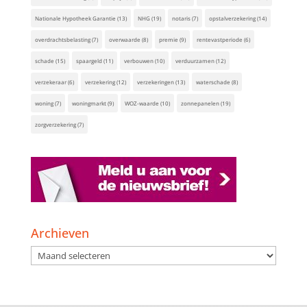
Nationale Hypotheek Garantie
(13)
NHG
(19)
notaris
(7)
opstalverzekering
(14)
overdrachtsbelasting
(7)
overwaarde
(8)
premie
(9)
rentevastperiode
(6)
schade
(15)
spaargeld
(11)
verbouwen
(10)
verduurzamen
(12)
verzekeraar
(6)
verzekering
(12)
verzekeringen
(13)
waterschade
(8)
woning
(7)
woningmarkt
(9)
WOZ-waarde
(10)
zonnepanelen
(19)
zorgverzekering
(7)
Archieven
Archieven