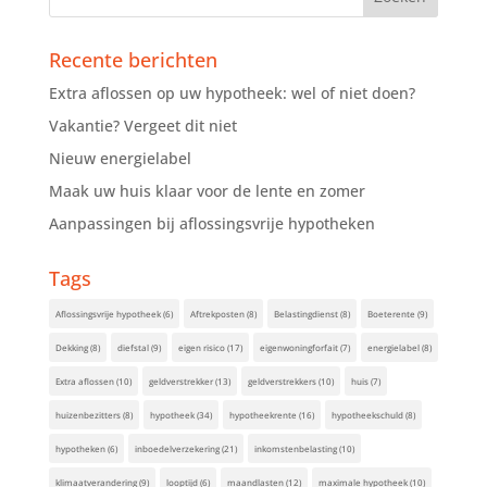
Recente berichten
Extra aflossen op uw hypotheek: wel of niet doen?
Vakantie? Vergeet dit niet
Nieuw energielabel
Maak uw huis klaar voor de lente en zomer
Aanpassingen bij aflossingsvrije hypotheken
Tags
Aflossingsvrije hypotheek
(6)
Aftrekposten
(8)
Belastingdienst
(8)
Boeterente
(9)
Dekking
(8)
diefstal
(9)
eigen risico
(17)
eigenwoningforfait
(7)
energielabel
(8)
Extra aflossen
(10)
geldverstrekker
(13)
geldverstrekkers
(10)
huis
(7)
huizenbezitters
(8)
hypotheek
(34)
hypotheekrente
(16)
hypotheekschuld
(8)
hypotheken
(6)
inboedelverzekering
(21)
inkomstenbelasting
(10)
klimaatverandering
(9)
looptijd
(6)
maandlasten
(12)
maximale hypotheek
(10)