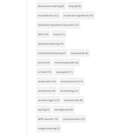
klimaatverandering
(9)
looptijd
(6)
maandlasten
(12)
maximale hypotheek
(10)
Nationale Hypotheek Garantie
(13)
NHG
(19)
notaris
(7)
opstalverzekering
(14)
overdrachtsbelasting
(7)
overwaarde
(8)
premie
(9)
rentevastperiode
(6)
schade
(15)
spaargeld
(11)
verbouwen
(10)
verduurzamen
(12)
verzekeraar
(6)
verzekering
(12)
verzekeringen
(13)
waterschade
(8)
woning
(7)
woningmarkt
(9)
WOZ-waarde
(10)
zonnepanelen
(19)
zorgverzekering
(7)