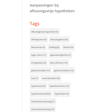
Aanpassingen bij
aflossingsvrije hypotheken
Tags
Aflossingsvrije hypotheek
(6)
Aftrekposten
(8)
Belastingdienst
(8)
Boeterente
(9)
Dekking
(8)
diefstal
(9)
eigen risico
(17)
eigenwoningforfait
(7)
energielabel
(8)
Extra aflossen
(10)
geldverstrekker
(13)
geldverstrekkers
(10)
huis
(7)
huizenbezitters
(8)
hypotheek
(34)
hypotheekrente
(16)
hypotheekschuld
(8)
hypotheken
(6)
inboedelverzekering
(21)
inkomstenbelasting
(10)