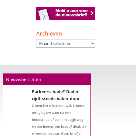
Een hypotheek na uw
57e? Er zijn zeker
mogelijkheden
Archieven
De woningmarkt is nog steeds in
Archieven
beweging. Misschien denkt u na
over verhuizen, verbouwen of het
benutten van uw overwaarde.
Maar hoe zit het eigenlijk met een
hypotheek als u 57 jaar of ouder
Nieuwsberichten
bent?...
Parkeerschade? Dader
rijdt steeds vaker door
U kent het misschien wel. U komt
terug bij uw auto na een
boodschap of een middagje weg
en ziet ineens een kras of deuk die
er eerder niet zat. Geen briefje