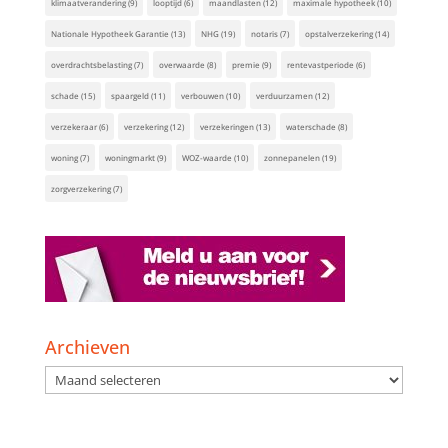
klimaatverandering
(9)
looptijd
(6)
maandlasten
(12)
maximale hypotheek
(10)
Nationale Hypotheek Garantie
(13)
NHG
(19)
notaris
(7)
opstalverzekering
(14)
overdrachtsbelasting
(7)
overwaarde
(8)
premie
(9)
rentevastperiode
(6)
schade
(15)
spaargeld
(11)
verbouwen
(10)
verduurzamen
(12)
verzekeraar
(6)
verzekering
(12)
verzekeringen
(13)
waterschade
(8)
woning
(7)
woningmarkt
(9)
WOZ-waarde
(10)
zonnepanelen
(19)
zorgverzekering
(7)
Archieven
Archieven