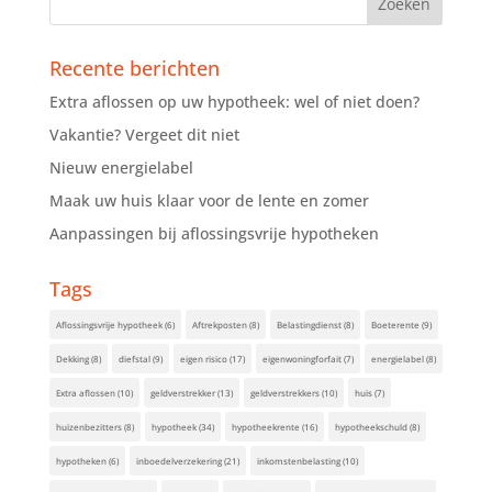
Recente berichten
Extra aflossen op uw hypotheek: wel of niet doen?
Vakantie? Vergeet dit niet
Nieuw energielabel
Maak uw huis klaar voor de lente en zomer
Aanpassingen bij aflossingsvrije hypotheken
Tags
Aflossingsvrije hypotheek
(6)
Aftrekposten
(8)
Belastingdienst
(8)
Boeterente
(9)
Dekking
(8)
diefstal
(9)
eigen risico
(17)
eigenwoningforfait
(7)
energielabel
(8)
Extra aflossen
(10)
geldverstrekker
(13)
geldverstrekkers
(10)
huis
(7)
huizenbezitters
(8)
hypotheek
(34)
hypotheekrente
(16)
hypotheekschuld
(8)
hypotheken
(6)
inboedelverzekering
(21)
inkomstenbelasting
(10)