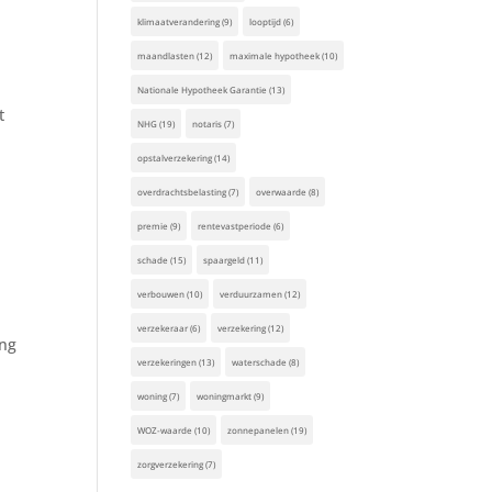
klimaatverandering
(9)
looptijd
(6)
maandlasten
(12)
maximale hypotheek
(10)
Nationale Hypotheek Garantie
(13)
t
NHG
(19)
notaris
(7)
opstalverzekering
(14)
overdrachtsbelasting
(7)
overwaarde
(8)
premie
(9)
rentevastperiode
(6)
schade
(15)
spaargeld
(11)
verbouwen
(10)
verduurzamen
(12)
verzekeraar
(6)
verzekering
(12)
ing
verzekeringen
(13)
waterschade
(8)
woning
(7)
woningmarkt
(9)
WOZ-waarde
(10)
zonnepanelen
(19)
zorgverzekering
(7)