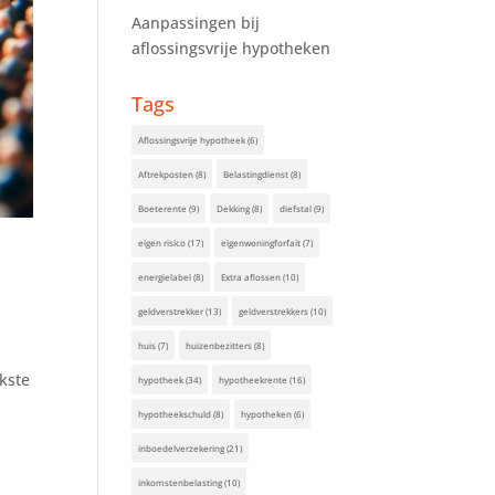
Aanpassingen bij
aflossingsvrije hypotheken
Tags
Aflossingsvrije hypotheek
(6)
Aftrekposten
(8)
Belastingdienst
(8)
Boeterente
(9)
Dekking
(8)
diefstal
(9)
eigen risico
(17)
eigenwoningforfait
(7)
energielabel
(8)
Extra aflossen
(10)
geldverstrekker
(13)
geldverstrekkers
(10)
huis
(7)
huizenbezitters
(8)
kste
hypotheek
(34)
hypotheekrente
(16)
hypotheekschuld
(8)
hypotheken
(6)
inboedelverzekering
(21)
inkomstenbelasting
(10)