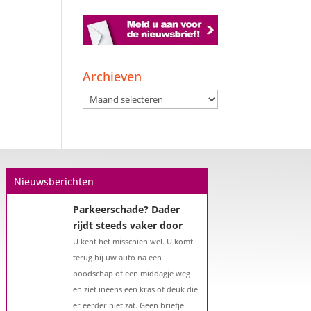
Een hypotheek na uw
57e? Er zijn zeker
Archieven
mogelijkheden
De woningmarkt is nog steeds in
Archieven
beweging. Misschien denkt u na
over verhuizen, verbouwen of het
benutten van uw overwaarde.
Maar hoe zit het eigenlijk met een
hypotheek als u 57 jaar of ouder
Nieuwsberichten
bent?...
Parkeerschade? Dader
rijdt steeds vaker door
U kent het misschien wel. U komt
terug bij uw auto na een
boodschap of een middagje weg
en ziet ineens een kras of deuk die
er eerder niet zat. Geen briefje