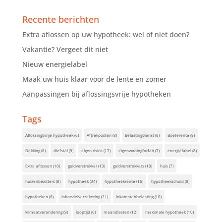
Recente berichten
Extra aflossen op uw hypotheek: wel of niet doen?
Vakantie? Vergeet dit niet
Nieuw energielabel
Maak uw huis klaar voor de lente en zomer
Aanpassingen bij aflossingsvrije hypotheken
Tags
Aflossingsvrije hypotheek
(6)
Aftrekposten
(8)
Belastingdienst
(8)
Boeterente
(9)
Dekking
(8)
diefstal
(9)
eigen risico
(17)
eigenwoningforfait
(7)
energielabel
(8)
Extra aflossen
(10)
geldverstrekker
(13)
geldverstrekkers
(10)
huis
(7)
huizenbezitters
(8)
hypotheek
(34)
hypotheekrente
(16)
hypotheekschuld
(8)
hypotheken
(6)
inboedelverzekering
(21)
inkomstenbelasting
(10)
klimaatverandering
(9)
looptijd
(6)
maandlasten
(12)
maximale hypotheek
(10)