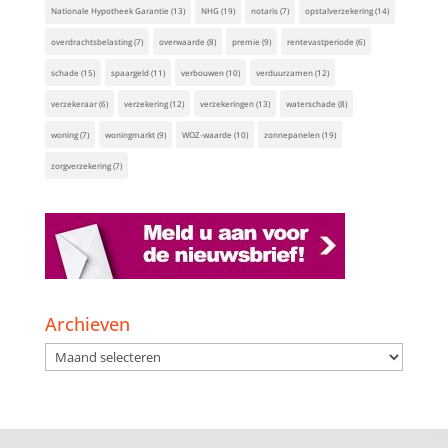
Nationale Hypotheek Garantie
(13)
NHG
(19)
notaris
(7)
opstalverzekering
(14)
overdrachtsbelasting
(7)
overwaarde
(8)
premie
(9)
rentevastperiode
(6)
schade
(15)
spaargeld
(11)
verbouwen
(10)
verduurzamen
(12)
verzekeraar
(6)
verzekering
(12)
verzekeringen
(13)
waterschade
(8)
woning
(7)
woningmarkt
(9)
WOZ-waarde
(10)
zonnepanelen
(19)
zorgverzekering
(7)
Archieven
Archieven