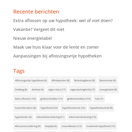
Recente berichten
Extra aflossen op uw hypotheek: wel of niet doen?
Vakantie? Vergeet dit niet
Nieuw energielabel
Maak uw huis klaar voor de lente en zomer
Aanpassingen bij aflossingsvrije hypotheken
Tags
Aflossingsvrije hypotheek
(6)
Aftrekposten
(8)
Belastingdienst
(8)
Boeterente
(9)
Dekking
(8)
diefstal
(9)
eigen risico
(17)
eigenwoningforfait
(7)
energielabel
(8)
Extra aflossen
(10)
geldverstrekker
(13)
geldverstrekkers
(10)
huis
(7)
huizenbezitters
(8)
hypotheek
(34)
hypotheekrente
(16)
hypotheekschuld
(8)
hypotheken
(6)
inboedelverzekering
(21)
inkomstenbelasting
(10)
klimaatverandering
(9)
looptijd
(6)
maandlasten
(12)
maximale hypotheek
(10)