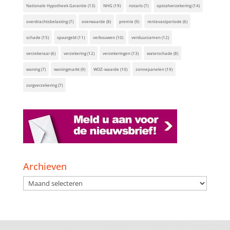
Nationale Hypotheek Garantie
(13)
NHG
(19)
notaris
(7)
opstalverzekering
(14)
overdrachtsbelasting
(7)
overwaarde
(8)
premie
(9)
rentevastperiode
(6)
schade
(15)
spaargeld
(11)
verbouwen
(10)
verduurzamen
(12)
verzekeraar
(6)
verzekering
(12)
verzekeringen
(13)
waterschade
(8)
woning
(7)
woningmarkt
(9)
WOZ-waarde
(10)
zonnepanelen
(19)
zorgverzekering
(7)
Archieven
Archieven