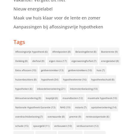
Nieuw energielabel
Maak uw huis klaar voor de lente en zomer
Aanpassingen bij aflossingsvrije hypotheken
Tags
Aflossingsvrije hypotheek
(6)
Aftrekposten
(8)
Belastingdienst
(8)
Boeterente
(9)
Dekking
(8)
diefstal
(9)
eigen risico
(17)
eigenwoningforfait
(7)
energielabel
(8)
Extra aflossen
(10)
geldverstrekker
(13)
geldverstrekkers
(10)
huis
(7)
huizenbezitters
(8)
hypotheek
(34)
hypotheekrente
(16)
hypotheekschuld
(8)
hypotheken
(6)
inboedelverzekering
(21)
inkomstenbelasting
(10)
klimaatverandering
(9)
looptijd
(6)
maandlasten
(12)
maximale hypotheek
(10)
Nationale Hypotheek Garantie
(13)
NHG
(19)
notaris
(7)
opstalverzekering
(14)
overdrachtsbelasting
(7)
overwaarde
(8)
premie
(9)
rentevastperiode
(6)
schade
(15)
spaargeld
(11)
verbouwen
(10)
verduurzamen
(12)