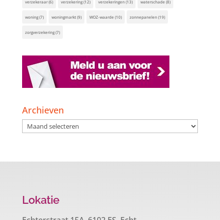
verzekeraar
(6)
verzekering
(12)
verzekeringen
(13)
waterschade
(8)
woning
(7)
woningmarkt
(9)
WOZ-waarde
(10)
zonnepanelen
(19)
zorgverzekering
(7)
Archieven
Archieven
Lokatie
Echterstraat 15A, 6102 ES Echt