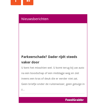
De woningmarkt is nog steeds in beweging.
Misschien denkt u na over verhuizen, verbouwen
of het benutten van uw overwaarde. Maar hoe zit
Nieuwsberichten
het eigenlijk met een hypotheek als u 57 jaar of
ouder bent?...
Parkeerschade? Dader rijdt steeds
vaker door
U kent het misschien wel. U komt terug bij uw auto
na een boodschap of een middagje weg en ziet
ineens een kras of deuk die er eerder niet zat.
Geen briefje onder de ruitenwisser, geen getuige in
z...