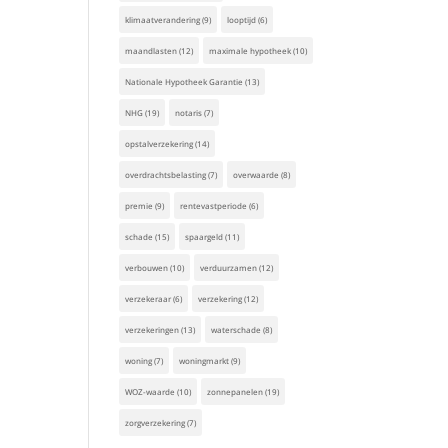
klimaatverandering
(9)
looptijd
(6)
maandlasten
(12)
maximale hypotheek
(10)
Nationale Hypotheek Garantie
(13)
NHG
(19)
notaris
(7)
opstalverzekering
(14)
overdrachtsbelasting
(7)
overwaarde
(8)
premie
(9)
rentevastperiode
(6)
schade
(15)
spaargeld
(11)
verbouwen
(10)
verduurzamen
(12)
verzekeraar
(6)
verzekering
(12)
verzekeringen
(13)
waterschade
(8)
woning
(7)
woningmarkt
(9)
WOZ-waarde
(10)
zonnepanelen
(19)
zorgverzekering
(7)