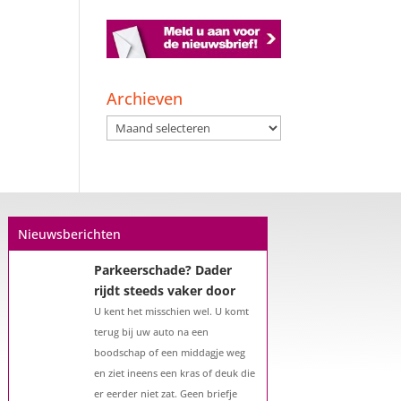
Een hypotheek na uw
57e? Er zijn zeker
mogelijkheden
Archieven
De woningmarkt is nog steeds in
Archieven
beweging. Misschien denkt u na
over verhuizen, verbouwen of het
benutten van uw overwaarde.
Maar hoe zit het eigenlijk met een
hypotheek als u 57 jaar of ouder
Nieuwsberichten
bent?...
Parkeerschade? Dader
rijdt steeds vaker door
U kent het misschien wel. U komt
terug bij uw auto na een
boodschap of een middagje weg
en ziet ineens een kras of deuk die
er eerder niet zat. Geen briefje