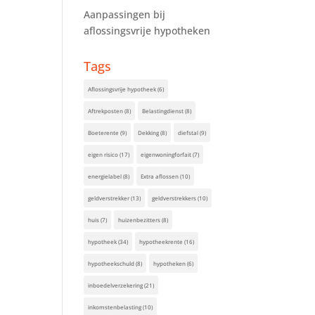
Aanpassingen bij
aflossingsvrije hypotheken
Tags
Aflossingsvrije hypotheek
(6)
Aftrekposten
(8)
Belastingdienst
(8)
Boeterente
(9)
Dekking
(8)
diefstal
(9)
eigen risico
(17)
eigenwoningforfait
(7)
energielabel
(8)
Extra aflossen
(10)
geldverstrekker
(13)
geldverstrekkers
(10)
huis
(7)
huizenbezitters
(8)
hypotheek
(34)
hypotheekrente
(16)
hypotheekschuld
(8)
hypotheken
(6)
inboedelverzekering
(21)
inkomstenbelasting
(10)