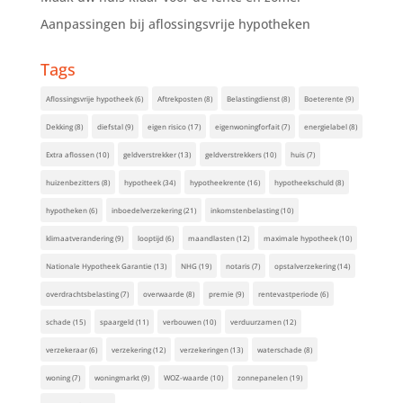
Aanpassingen bij aflossingsvrije hypotheken
Tags
Aflossingsvrije hypotheek
(6)
Aftrekposten
(8)
Belastingdienst
(8)
Boeterente
(9)
Dekking
(8)
diefstal
(9)
eigen risico
(17)
eigenwoningforfait
(7)
energielabel
(8)
Extra aflossen
(10)
geldverstrekker
(13)
geldverstrekkers
(10)
huis
(7)
huizenbezitters
(8)
hypotheek
(34)
hypotheekrente
(16)
hypotheekschuld
(8)
hypotheken
(6)
inboedelverzekering
(21)
inkomstenbelasting
(10)
klimaatverandering
(9)
looptijd
(6)
maandlasten
(12)
maximale hypotheek
(10)
Nationale Hypotheek Garantie
(13)
NHG
(19)
notaris
(7)
opstalverzekering
(14)
overdrachtsbelasting
(7)
overwaarde
(8)
premie
(9)
rentevastperiode
(6)
schade
(15)
spaargeld
(11)
verbouwen
(10)
verduurzamen
(12)
verzekeraar
(6)
verzekering
(12)
verzekeringen
(13)
waterschade
(8)
woning
(7)
woningmarkt
(9)
WOZ-waarde
(10)
zonnepanelen
(19)