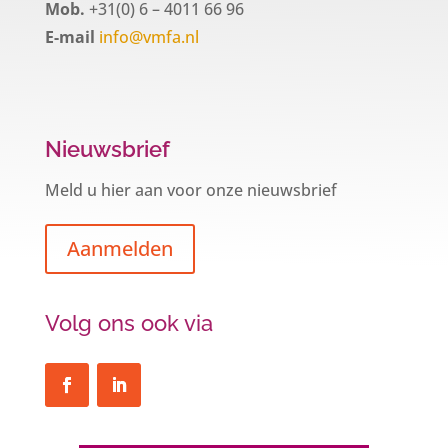
Mob.
+31(0) 6 – 4011 66 96
E-mail
info@vmfa.nl
Nieuwsbrief
Meld u hier aan voor onze nieuwsbrief
Aanmelden
Volg ons ook via
Een hypotheek na uw 57e? Er zijn
zeker mogelijkheden
De woningmarkt is nog steeds in beweging.
Misschien denkt u na over verhuizen, verbouwen
of het benutten van uw overwaarde. Maar hoe zit
het eigenlijk met een hypotheek als u 57 jaar of