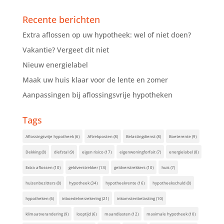
Recente berichten
Extra aflossen op uw hypotheek: wel of niet doen?
Vakantie? Vergeet dit niet
Nieuw energielabel
Maak uw huis klaar voor de lente en zomer
Aanpassingen bij aflossingsvrije hypotheken
Tags
Aflossingsvrije hypotheek
(6)
Aftrekposten
(8)
Belastingdienst
(8)
Boeterente
(9)
Dekking
(8)
diefstal
(9)
eigen risico
(17)
eigenwoningforfait
(7)
energielabel
(8)
Extra aflossen
(10)
geldverstrekker
(13)
geldverstrekkers
(10)
huis
(7)
huizenbezitters
(8)
hypotheek
(34)
hypotheekrente
(16)
hypotheekschuld
(8)
hypotheken
(6)
inboedelverzekering
(21)
inkomstenbelasting
(10)
klimaatverandering
(9)
looptijd
(6)
maandlasten
(12)
maximale hypotheek
(10)