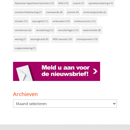
Nationale Hypotheek Garantie
(13)
NHG
(19)
notaris
(7)
opstalverzekering
(14)
overdrachtsbelasting
(7)
overwaarde
(8)
premie
(9)
rentevastperiode
(6)
schade
(15)
spaargeld
(11)
verbouwen
(10)
verduurzamen
(12)
verzekeraar
(6)
verzekering
(12)
verzekeringen
(13)
waterschade
(8)
woning
(7)
woningmarkt
(9)
WOZ-waarde
(10)
zonnepanelen
(19)
zorgverzekering
(7)
Archieven
Archieven