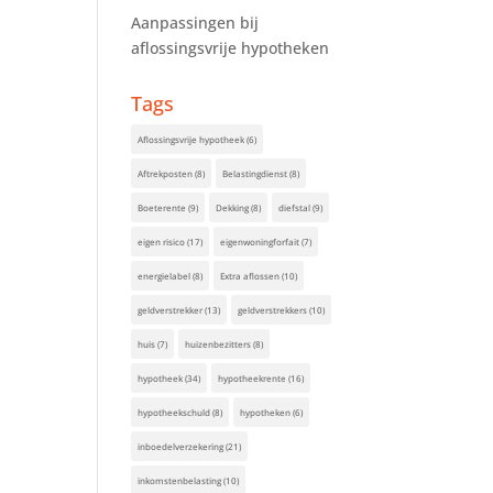
Aanpassingen bij
aflossingsvrije hypotheken
Tags
Aflossingsvrije hypotheek
(6)
Aftrekposten
(8)
Belastingdienst
(8)
Boeterente
(9)
Dekking
(8)
diefstal
(9)
eigen risico
(17)
eigenwoningforfait
(7)
energielabel
(8)
Extra aflossen
(10)
geldverstrekker
(13)
geldverstrekkers
(10)
huis
(7)
huizenbezitters
(8)
hypotheek
(34)
hypotheekrente
(16)
hypotheekschuld
(8)
hypotheken
(6)
inboedelverzekering
(21)
inkomstenbelasting
(10)