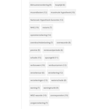
klimaatverandering
(9)
looptijd
(6)
maandlasten
(12)
maximale hypotheek
(10)
Nationale Hypotheek Garantie
(13)
NHG
(19)
notaris
(7)
opstalverzekering
(14)
overdrachtsbelasting
(7)
overwaarde
(8)
premie
(9)
rentevastperiode
(6)
schade
(15)
spaargeld
(11)
verbouwen
(10)
verduurzamen
(12)
verzekeraar
(6)
verzekering
(12)
verzekeringen
(13)
waterschade
(8)
woning
(7)
woningmarkt
(9)
WOZ-waarde
(10)
zonnepanelen
(19)
zorgverzekering
(7)