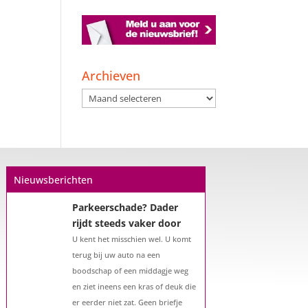
Een hypotheek na uw
57e? Er zijn zeker
mogelijkheden
Archieven
De woningmarkt is nog steeds in
Archieven
beweging. Misschien denkt u na
over verhuizen, verbouwen of het
benutten van uw overwaarde.
Maar hoe zit het eigenlijk met een
hypotheek als u 57 jaar of ouder
Nieuwsberichten
bent?...
Parkeerschade? Dader
rijdt steeds vaker door
U kent het misschien wel. U komt
terug bij uw auto na een
boodschap of een middagje weg
en ziet ineens een kras of deuk die
er eerder niet zat. Geen briefje