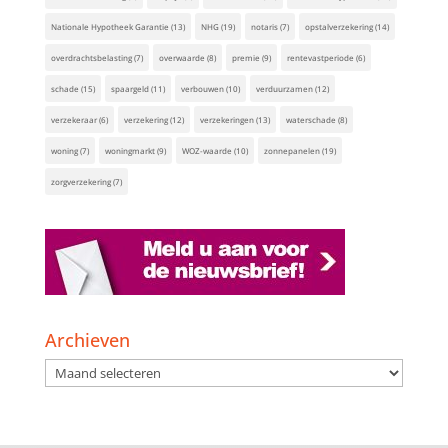
Nationale Hypotheek Garantie
(13)
NHG
(19)
notaris
(7)
opstalverzekering
(14)
overdrachtsbelasting
(7)
overwaarde
(8)
premie
(9)
rentevastperiode
(6)
schade
(15)
spaargeld
(11)
verbouwen
(10)
verduurzamen
(12)
verzekeraar
(6)
verzekering
(12)
verzekeringen
(13)
waterschade
(8)
woning
(7)
woningmarkt
(9)
WOZ-waarde
(10)
zonnepanelen
(19)
zorgverzekering
(7)
Archieven
Archieven