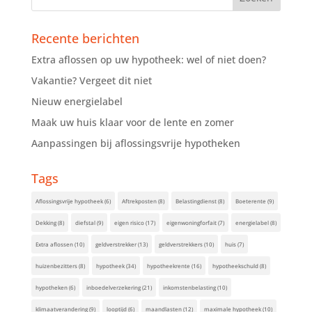
Recente berichten
Extra aflossen op uw hypotheek: wel of niet doen?
Vakantie? Vergeet dit niet
Nieuw energielabel
Maak uw huis klaar voor de lente en zomer
Aanpassingen bij aflossingsvrije hypotheken
Tags
Aflossingsvrije hypotheek
(6)
Aftrekposten
(8)
Belastingdienst
(8)
Boeterente
(9)
Dekking
(8)
diefstal
(9)
eigen risico
(17)
eigenwoningforfait
(7)
energielabel
(8)
Extra aflossen
(10)
geldverstrekker
(13)
geldverstrekkers
(10)
huis
(7)
huizenbezitters
(8)
hypotheek
(34)
hypotheekrente
(16)
hypotheekschuld
(8)
hypotheken
(6)
inboedelverzekering
(21)
inkomstenbelasting
(10)
klimaatverandering
(9)
looptijd
(6)
maandlasten
(12)
maximale hypotheek
(10)