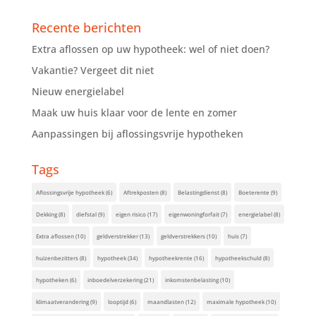
Recente berichten
Extra aflossen op uw hypotheek: wel of niet doen?
Vakantie? Vergeet dit niet
Nieuw energielabel
Maak uw huis klaar voor de lente en zomer
Aanpassingen bij aflossingsvrije hypotheken
Tags
Aflossingsvrije hypotheek
(6)
Aftrekposten
(8)
Belastingdienst
(8)
Boeterente
(9)
Dekking
(8)
diefstal
(9)
eigen risico
(17)
eigenwoningforfait
(7)
energielabel
(8)
Extra aflossen
(10)
geldverstrekker
(13)
geldverstrekkers
(10)
huis
(7)
huizenbezitters
(8)
hypotheek
(34)
hypotheekrente
(16)
hypotheekschuld
(8)
hypotheken
(6)
inboedelverzekering
(21)
inkomstenbelasting
(10)
klimaatverandering
(9)
looptijd
(6)
maandlasten
(12)
maximale hypotheek
(10)