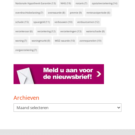
Nationale Hypotheek Garantie
(13)
NHG
(19)
notaris
(7)
opstalverzekering
(14)
overdrachtsbelasting
(7)
overwaarde
(8)
premie
(9)
rentevastperiode
(6)
schade
(15)
spaargeld
(11)
verbouwen
(10)
verduurzamen
(12)
verzekeraar
(6)
verzekering
(12)
verzekeringen
(13)
waterschade
(8)
woning
(7)
woningmarkt
(9)
WOZ-waarde
(10)
zonnepanelen
(19)
zorgverzekering
(7)
Archieven
Archieven