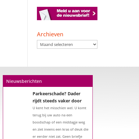
Een hypotheek na uw
57e? Er zijn zeker
mogelijkheden
Archieven
De woningmarkt is nog steeds in
Archieven
beweging. Misschien denkt u na
over verhuizen, verbouwen of het
benutten van uw overwaarde.
Maar hoe zit het eigenlijk met een
hypotheek als u 57 jaar of ouder
Nieuwsberichten
bent?...
Parkeerschade? Dader
rijdt steeds vaker door
U kent het misschien wel. U komt
terug bij uw auto na een
boodschap of een middagje weg
en ziet ineens een kras of deuk die
er eerder niet zat. Geen briefje