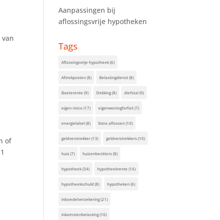
Aanpassingen bij
aflossingsvrije hypotheken
 van
Tags
Aflossingsvrije hypotheek
(6)
Aftrekposten
(8)
Belastingdienst
(8)
Boeterente
(9)
Dekking
(8)
diefstal
(9)
eigen risico
(17)
eigenwoningforfait
(7)
energielabel
(8)
Extra aflossen
(10)
geldverstrekker
(13)
geldverstrekkers
(10)
n of
 1
huis
(7)
huizenbezitters
(8)
hypotheek
(34)
hypotheekrente
(16)
hypotheekschuld
(8)
hypotheken
(6)
inboedelverzekering
(21)
inkomstenbelasting
(10)