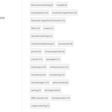
klimaatverandering
(9)
looptijd
(6)
maandlasten
(12)
maximale hypotheek
(10)
oie
Nationale Hypotheek Garantie
(13)
NHG
(19)
notaris
(7)
opstalverzekering
(14)
overdrachtsbelasting
(7)
overwaarde
(8)
premie
(9)
rentevastperiode
(6)
schade
(15)
spaargeld
(11)
verbouwen
(10)
verduurzamen
(12)
verzekeraar
(6)
verzekering
(12)
verzekeringen
(13)
waterschade
(8)
woning
(7)
woningmarkt
(9)
WOZ-waarde
(10)
zonnepanelen
(19)
zorgverzekering
(7)